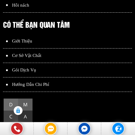
Hôi nách
CÓ THỂ BẠN QUAN TÂM
Giới Thiệu
Cơ Sở Vật Chất
Gói Dịch Vụ
Hướng Dẫn Chi Phí