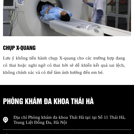
CHỤP X-QUANG
Lưu ý không tiến hành chụp X-quang cho các trường hợp đang
có thai hoặc nghi ngờ có thai bởi sẽ dễ khiến kết quả sai lệch,
không chính xác và có thể làm ảnh hưởng đến em bé.
PHÒNG KHÁM ĐA KHOA THÁI HÀ
Địa chỉ
Phòng khám đa khoa Thái Hà
tại: tại
Số 11 Thái Hà,
Trung Liệt Đống Đa
,
Hà Nội