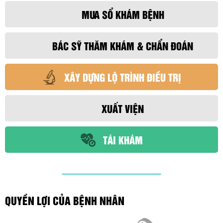
MUA SỔ KHÁM BỆNH
BÁC SỸ THĂM KHÁM & CHẨN ĐOÁN
XÂY DỰNG LỘ TRÌNH ĐIỀU TRỊ
XUẤT VIỆN
TÁI KHÁM
QUYỀN LỢI CỦA BỆNH NHÂN