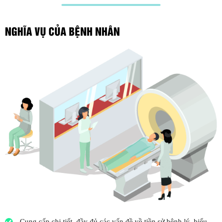
NGHĨA VỤ CỦA BỆNH NHÂN
Cung cấp chi tiết, đầy đủ các vấn đề về tiền sử bệnh lý, biểu