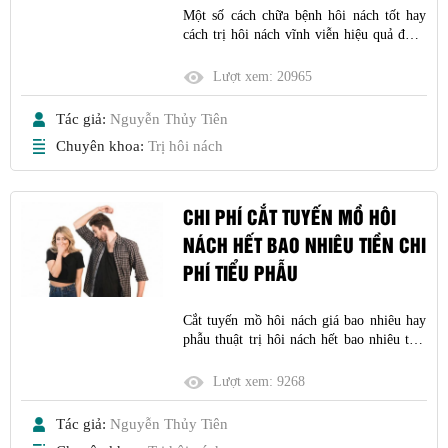
Một số cách chữa bệnh hôi nách tốt hay
cách trị hôi nách vĩnh viễn hiệu quả được
khá nhiều người tìm kiếm khi mùa hè năm
nay nắng nóng tột độ. Hôi nách là hiện
Lượt xem:
20965
tượng vùng nách tăng tiết mồ hôi gây ra
mùi hôi khó chịu, chính vì thế mà những
Tác giả:
Nguyễn Thủy Tiên
người mắc
Chuyên khoa:
Trị hôi nách
CHI PHÍ CẮT TUYẾN MỒ HÔI
NÁCH HẾT BAO NHIÊU TIỀN CHI
PHÍ TIỂU PHẪU
Cắt tuyến mồ hôi nách giá bao nhiêu hay
phẫu thuật trị hôi nách hết bao nhiêu tiền
là một vấn đề mà có không ít người quan
tâm, băn khoăn.
Lượt xem:
9268
Tác giả:
Nguyễn Thủy Tiên