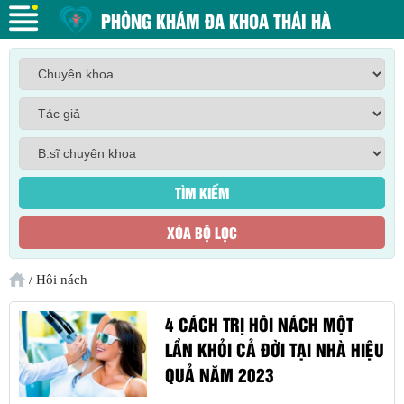
PHÒNG KHÁM ĐA KHOA THÁI HÀ
/
Hôi nách
‍4 CÁCH TRỊ HÔI NÁCH MỘT
LẦN KHỎI CẢ ĐỜI TẠI NHÀ HIỆU
QUẢ NĂM 2023