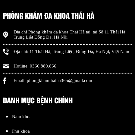
PHÒNG KHÁM ĐA KHOA THÁI HÀ
Địa chỉ
Phòng khám đa khoa Thái Hà
tại: tại
Số 11 Thái Hà,
Trung Liệt Đống Đa
,
Hà Nội
Địa chỉ:
11 Thái Hà, Trung Liệt
,
Đống Đa
,
Hà Nội
,
Việt Nam
Hotline:
0366.880.866
Email:
phongkhamthaiha365@gmail.com
DANH MỤC BỆNH CHÍNH
Nam khoa
Phụ khoa