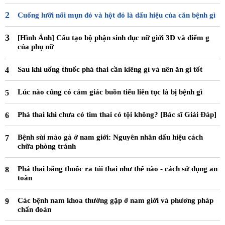
Cuống lưỡi nổi mụn đỏ và hột đỏ là dấu hiệu của căn bệnh gì
[Hình Ảnh] Cấu tạo bộ phận sinh dục nữ giới 3D và điểm g
của phụ nữ
Sau khi uống thuốc phá thai cần kiêng gì và nên ăn gì tốt
Lúc nào cũng có cảm giác buồn tiểu liên tục là bị bệnh gì
Phá thai khi chưa có tim thai có tội không? [Bác sĩ Giải Đáp]
Bệnh sùi mào gà ở nam giới: Nguyên nhân dấu hiệu cách
chữa phòng tránh
Phá thai bằng thuốc ra túi thai như thế nào - cách sử dụng an
toàn
Các bệnh nam khoa thường gặp ở nam giới và phương pháp
chẩn đoán