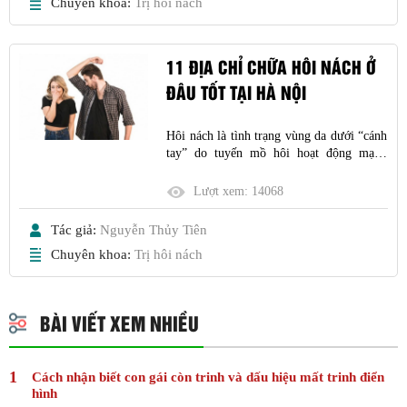
Chuyên khoa:
Trị hôi nách
11 ĐỊA CHỈ CHỮA HÔI NÁCH Ở
ĐÂU TỐT TẠI HÀ NỘI
Hôi nách là tình trạng vùng da dưới “cánh
tay” do tuyến mồ hôi hoạt động mạnh
khiến cho vi khuẩn có cơ hội phát triển
nhanh chóng và gây ra mùi hôi khó chịu
Lượt xem:
14068
Tác giả:
Nguyễn Thủy Tiên
Chuyên khoa:
Trị hôi nách
BÀI VIẾT XEM NHIỀU
Cách nhận biết con gái còn trinh và dấu hiệu mất trinh điển
hình