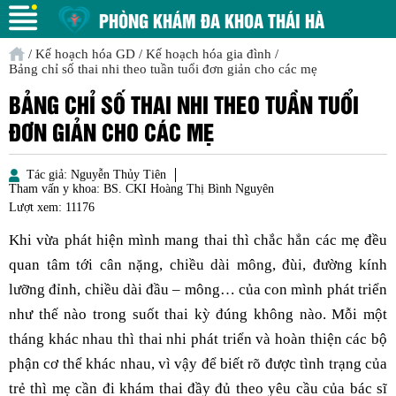
PHÒNG KHÁM ĐA KHOA THÁI HÀ
/
Kế hoạch hóa GD
/
Kế hoạch hóa gia đình
/
Bảng chỉ số thai nhi theo tuần tuổi đơn giản cho các mẹ
BẢNG CHỈ SỐ THAI NHI THEO TUẦN TUỔI
ĐƠN GIẢN CHO CÁC MẸ
Tác giả:
Nguyễn Thủy Tiên
Tham vấn y khoa:
BS. CKI Hoàng Thị Bình Nguyên
Lượt xem:
11176
Khi vừa phát hiện mình mang thai thì chắc hẳn các mẹ đều
quan tâm tới cân nặng, chiều dài mông, đùi, đường kính
lưỡng đỉnh, chiều dài đầu – mông… của con mình phát triển
như thế nào trong suốt thai kỳ đúng không nào. Mỗi một
tháng khác nhau thì thai nhi phát triển và hoàn thiện các bộ
phận cơ thể khác nhau, vì vậy để biết rõ được tình trạng của
trẻ thì mẹ cần đi khám thai đầy đủ theo yêu cầu của bác sĩ