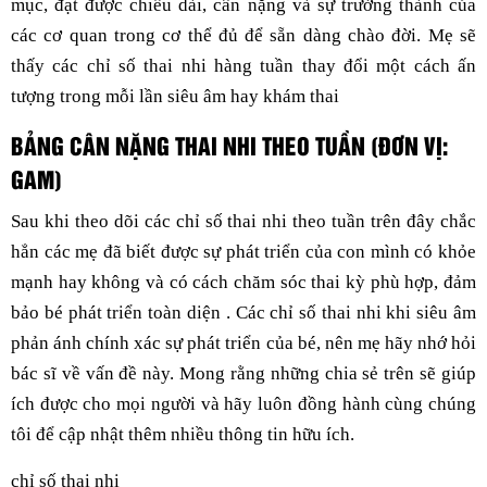
mục, đạt được chiều dài, cân nặng và sự trưởng thành của
các cơ quan trong cơ thể đủ để sẵn dàng chào đời. Mẹ sẽ
thấy các chỉ số thai nhi hàng tuần thay đổi một cách ấn
tượng trong mỗi lần siêu âm hay khám thai
BẢNG CÂN NẶNG THAI NHI THEO TUẦN (ĐƠN VỊ:
GAM)
Sau khi theo dõi các chỉ số thai nhi theo tuần trên đây chắc
hẳn các mẹ đã biết được sự phát triển của con mình có khỏe
mạnh hay không và có cách chăm sóc thai kỳ phù hợp, đảm
bảo bé phát triển toàn diện . Các chỉ số thai nhi khi siêu âm
phản ánh chính xác sự phát triển của bé, nên mẹ hãy nhớ hỏi
bác sĩ về vấn đề này. Mong rằng những chia sẻ trên sẽ giúp
ích được cho mọi người và hãy luôn đồng hành cùng chúng
tôi để cập nhật thêm nhiều thông tin hữu ích.
chỉ số thai nhi