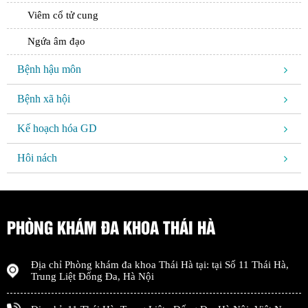
Viêm cổ tử cung
Ngứa âm đạo
Bệnh hậu môn
Bệnh xã hội
Kế hoạch hóa GD
Hôi nách
PHÒNG KHÁM ĐA KHOA THÁI HÀ
Địa chỉ
Phòng khám đa khoa Thái Hà
tại: tại
Số 11 Thái Hà,
Trung Liệt Đống Đa
,
Hà Nội