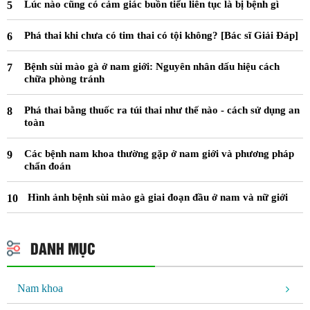
Lúc nào cũng có cảm giác buồn tiểu liên tục là bị bệnh gì
Phá thai khi chưa có tim thai có tội không? [Bác sĩ Giải Đáp]
Bệnh sùi mào gà ở nam giới: Nguyên nhân dấu hiệu cách
chữa phòng tránh
Phá thai bằng thuốc ra túi thai như thế nào - cách sử dụng an
toàn
Các bệnh nam khoa thường gặp ở nam giới và phương pháp
chẩn đoán
Hình ảnh bệnh sùi mào gà giai đoạn đầu ở nam và nữ giới
DANH MỤC
Nam khoa