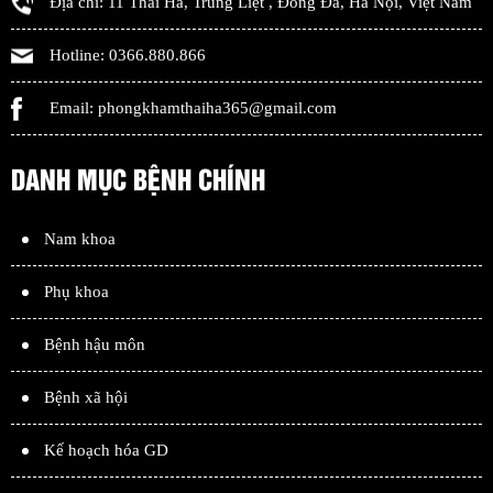
Địa chỉ:
11 Thái Hà, Trung Liệt
,
Đống Đa
,
Hà Nội
,
Việt Nam
Hotline:
0366.880.866
Email:
phongkhamthaiha365@gmail.com
DANH MỤC BỆNH CHÍNH
Nam khoa
Phụ khoa
Bệnh hậu môn
Bệnh xã hội
Kế hoạch hóa GD