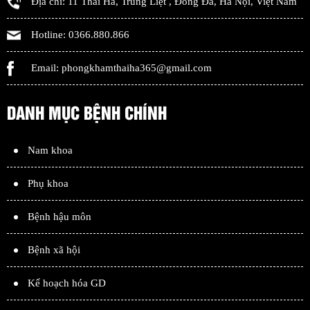
Địa chỉ:
11 Thái Hà, Trung Liệt
,
Đống Đa
,
Hà Nội
,
Việt Nam
Hotline:
0366.880.866
Email:
phongkhamthaiha365@gmail.com
DANH MỤC BỆNH CHÍNH
Nam khoa
Phụ khoa
Bệnh hậu môn
Bệnh xã hội
Kế hoạch hóa GD