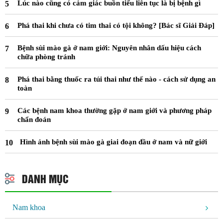
Lúc nào cũng có cảm giác buồn tiểu liên tục là bị bệnh gì
Phá thai khi chưa có tim thai có tội không? [Bác sĩ Giải Đáp]
Bệnh sùi mào gà ở nam giới: Nguyên nhân dấu hiệu cách
chữa phòng tránh
Phá thai bằng thuốc ra túi thai như thế nào - cách sử dụng an
toàn
Các bệnh nam khoa thường gặp ở nam giới và phương pháp
chẩn đoán
Hình ảnh bệnh sùi mào gà giai đoạn đầu ở nam và nữ giới
DANH MỤC
Nam khoa