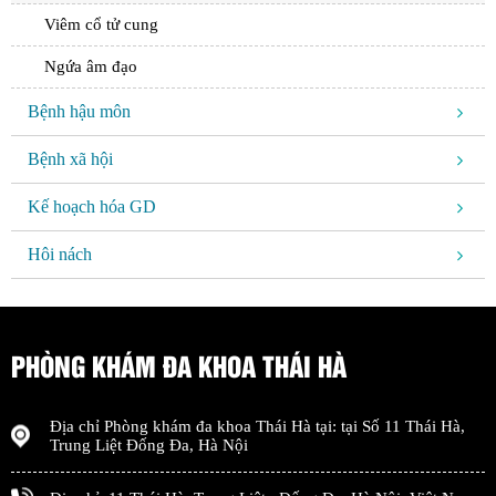
Viêm cổ tử cung
Ngứa âm đạo
Bệnh hậu môn
Bệnh xã hội
Kế hoạch hóa GD
Hôi nách
PHÒNG KHÁM ĐA KHOA THÁI HÀ
Địa chỉ
Phòng khám đa khoa Thái Hà
tại: tại
Số 11 Thái Hà,
Trung Liệt Đống Đa
,
Hà Nội