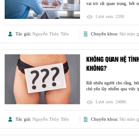
vai trò rất quan trọng, bởi 
lượng, bệnh không chỉ khó kh
Lượt xem:
2200
Tác giả:
Nguyễn Thủy Tiên
Chuyên khoa:
Sùi mào g
KHÔNG QUAN HỆ TÌN
KHÔNG?
Rất nhiều người cho rằng, bệ
chủ yếu lây nhiễm qua việc 
thể lây được. Chính bởi ng
thường xuyên có lối sống kh
Lượt xem:
24886
Tác giả:
Nguyễn Thủy Tiên
Chuyên khoa:
Sùi mào g