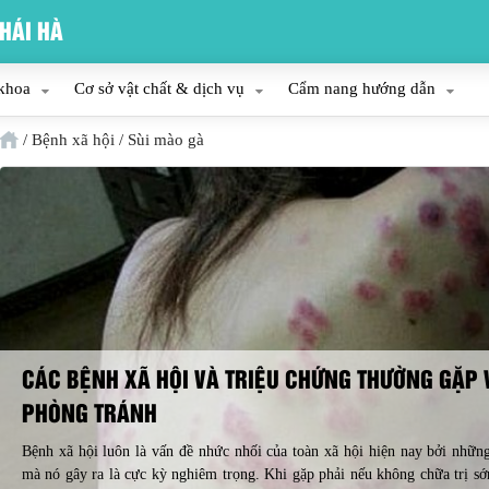
HÁI HÀ
khoa
Cơ sở vật chất & dịch vụ
Cẩm nang hướng dẫn
/
Bệnh xã hội
/
Sùi mào gà
CÁC BỆNH XÃ HỘI VÀ TRIỆU CHỨNG THƯỜNG GẶP 
PHÒNG TRÁNH
Bệnh xã hội luôn là vấn đề nhức nhối của toàn xã hội hiện nay bởi nhữ
mà nó gây ra là cực kỳ nghiêm trọng. Khi gặp phải nếu không chữa trị sớm