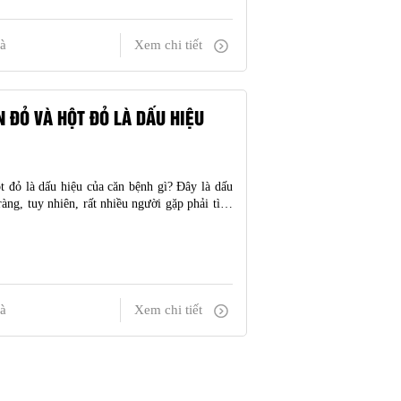
à
Xem chi tiết
 ĐỎ VÀ HỘT ĐỎ LÀ DẤU HIỆU
 đỏ là dấu hiệu của căn bệnh gì? Đây là dấu
ràng, tuy nhiên, rất nhiều người gặp phải tình
hải làm gì?
à
Xem chi tiết