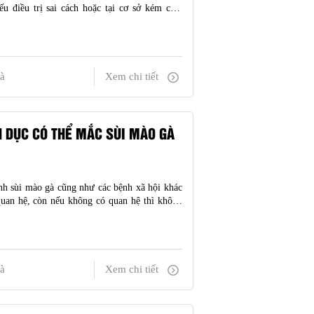
nếu điều trị sai cách hoặc tại cơ sở kém chất
ỏi mà còn dễ tái phát, biến chứng nguy hiểm.
à
Xem chi tiết
H DỤC CÓ THỂ MẮC SÙI MÀO GÀ
nh sùi mào gà cũng như các bệnh xã hội khác
quan hệ, còn nếu không có quan hệ thì không
uyên nhân này mà có nhiều người chủ quan,
ông lành mạnh. Vậ
à
Xem chi tiết