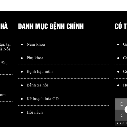
 HÀ
DANH MỤC BỆNH CHÍNH
CÓ 
tại: tại
Nam khoa
Gi
à Nội
Phụ khoa
Cơ
 Đa
,
Bệnh hậu môn
G
Bệnh xã hội
H
com
Kế hoạch hóa GD
Hôi nách