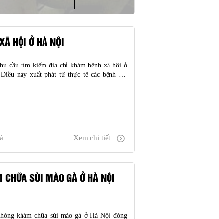
XÃ HỘI Ở HÀ NỘI
hu cầu tìm kiếm địa chỉ khám bệnh xã hội ở
Điều này xuất phát từ thực tế các bệnh lây
như lậu, giang mai, sùi mào gà… đang có xu
uy nhiên, không phả
à
Xem chi tiết
 CHỮA SÙI MÀO GÀ Ở HÀ NỘI
 phòng khám chữa sùi mào gà ở Hà Nội đóng