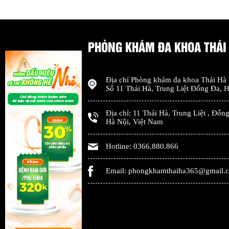
PHÒNG KHÁM ĐA KHOA THÁI
Địa chỉ
Phòng khám đa khoa Thái Hà
Số 11 Thái Hà, Trung Liệt Đống Đa
,
H
Địa chỉ:
11 Thái Hà, Trung Liệt
,
Đống
Hà Nội
,
Việt Nam
Hotline:
0366.880.866
Email:
phongkhamthaiha365@gmail.