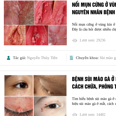
NỔI MỤN CỨNG Ở VÙN
NGUYÊN NHÂN BỆNH 
Nổi mụn cứng ở vùng kín ở 
Đây là câu hỏi được nhiều ch
gặp phải hiện tượng nổi mụ
nguyên nhân là do đâu, hoặc l
Lượt xem:
29236
Tác giả:
Nguyễn Thủy Tiên
Chuyên khoa:
Sùi mào g
BỆNH SÙI MÀO GÀ Ở 
CÁCH CHỮA, PHÒNG 
Tìm hiểu bệnh sùi mào gà ở 
hiệu sùi mào gà ở mắt, cách 
được giải đáp qua bài viết sau
Lượt xem:
14482