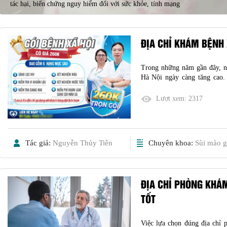
tác hại, biến chứng nguy hiểm đối với sức khỏe, tính mạng
ĐỊA CHỈ KHÁM BỆNH 
Trong những năm gần đây, n
Hà Nội ngày càng tăng cao. 
truyền qua đường tình dục 
hướng gia tăng và trẻ hóa. T
Lượt xem:
2317
Tác giả:
Nguyễn Thủy Tiên
Chuyên khoa:
Sùi mào g
ĐỊA CHỈ PHÒNG KHÁM
TỐT
Việc lựa chọn đúng địa chỉ