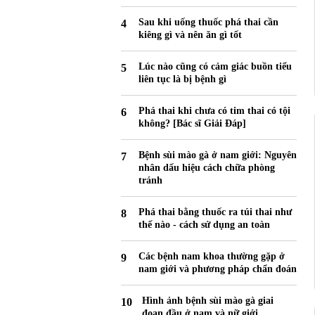
Sau khi uống thuốc phá thai cần
kiêng gì và nên ăn gì tốt
Lúc nào cũng có cảm giác buồn tiểu
liên tục là bị bệnh gì
Phá thai khi chưa có tim thai có tội
không? [Bác sĩ Giải Đáp]
Bệnh sùi mào gà ở nam giới: Nguyên
nhân dấu hiệu cách chữa phòng
tránh
Phá thai bằng thuốc ra túi thai như
thế nào - cách sử dụng an toàn
Các bệnh nam khoa thường gặp ở
nam giới và phương pháp chẩn đoán
Hình ảnh bệnh sùi mào gà giai
đoạn đầu ở nam và nữ giới