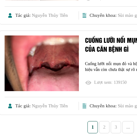
Tác giả:
Nguyễn Thủy Tiên
Chuyên khoa:
Sùi mào g
CUỐNG LƯỠI NỔI MỤN
CỦA CĂN BỆNH GÌ
Cuống lưỡi nổi mụn đỏ và hột
hiệu vẫn còn chưa thật sự rõ 
trạng này vẫn chưa biết cần p
Lượt xem:
139150
Tác giả:
Nguyễn Thủy Tiên
Chuyên khoa:
Sùi mào g
1
2
3
...