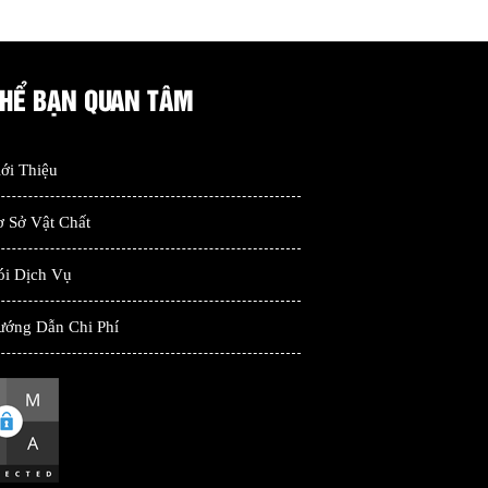
THỂ BẠN QUAN TÂM
ới Thiệu
 Sở Vật Chất
ói Dịch Vụ
ướng Dẫn Chi Phí