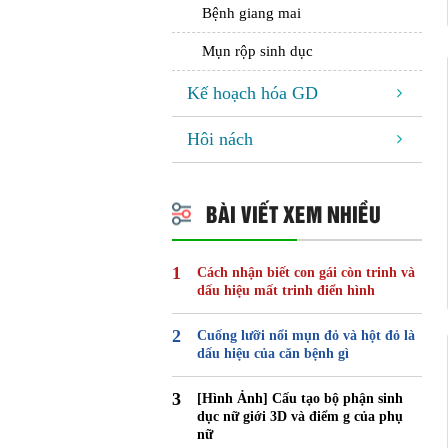
Bệnh giang mai
Mụn rộp sinh dục
Kế hoạch hóa GD
Hôi nách
BÀI VIẾT XEM NHIỀU
Cách nhận biết con gái còn trinh và
dấu hiệu mất trinh điển hình
Cuống lưỡi nổi mụn đỏ và hột đỏ là
dấu hiệu của căn bệnh gì
[Hình Ảnh] Cấu tạo bộ phận sinh
dục nữ giới 3D và điểm g của phụ
nữ