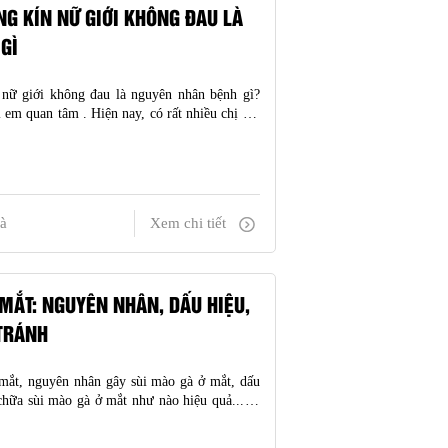
G KÍN NỮ GIỚI KHÔNG ĐAU LÀ
GÌ
nữ giới không đau là nguyên nhân bệnh gì?
ị em quan tâm . Hiện nay, có rất nhiều chị em
n bất thường ở vùng kín mà không biết rõ
à bệnh gì.
à
Xem chi tiết
MẮT: NGUYÊN NHÂN, DẤU HIỆU,
TRÁNH
mắt, nguyên nhân gây sùi mào gà ở mắt, dấu
chữa sùi mào gà ở mắt như nào hiệu quả... sẽ
 đây.