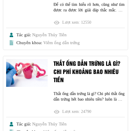
Để có thể tìm hiểu rõ hơn, cũng như tìm
được ra được lời giải đáp thắc mắc. Sau
đây bác sĩ chuyên khoa sẽ giúp cung cấp
cho bạn tất tần tật những thông tin xoay
Lượt xem:
12550
quanh vấn đề thông tắc vòi trứng, các bạn
có thể tham khảo nhé.
Tác giả:
Nguyễn Thủy Tiên
Chuyên khoa:
Viêm ống dẫn trứng
THẮT ỐNG DẪN TRỨNG LÀ GÌ?
CHI PHÍ KHOẢNG BAO NHIÊU
TIỀN
Thắt ống dẫn trứng là gì? Chi phí thắt ống
dẫn trứng hết bao nhiêu tiền? luôn là một
số từ khóa tìm kiếm trên google nhiều khi
đang muốn tìm kiếm một liệu pháp tránh
Lượt xem:
24790
thai an toàn cho nữ giới.
Tác giả:
Nguyễn Thủy Tiên