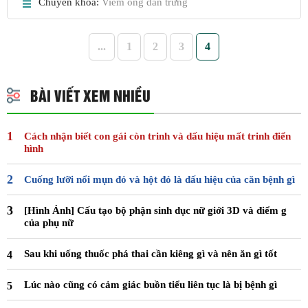
Chuyên khoa:
Viêm ống dẫn trứng
...
1
2
3
4
BÀI VIẾT XEM NHIỀU
Cách nhận biết con gái còn trinh và dấu hiệu mất trinh điển
hình
Cuống lưỡi nổi mụn đỏ và hột đỏ là dấu hiệu của căn bệnh gì
[Hình Ảnh] Cấu tạo bộ phận sinh dục nữ giới 3D và điểm g
của phụ nữ
Sau khi uống thuốc phá thai cần kiêng gì và nên ăn gì tốt
Lúc nào cũng có cảm giác buồn tiểu liên tục là bị bệnh gì