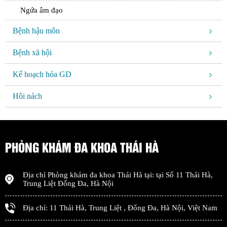
Ngứa âm đạo
Bệnh hậu môn
Bệnh xã hội
Kế hoạch hóa GD
Hôi nách
PHÒNG KHÁM ĐA KHOA THÁI HÀ
Địa chỉ
Phòng khám đa khoa Thái Hà
tại: tại
Số 11 Thái Hà,
Trung Liệt Đống Đa
,
Hà Nội
Địa chỉ:
11 Thái Hà, Trung Liệt
,
Đống Đa
,
Hà Nội
,
Việt Nam