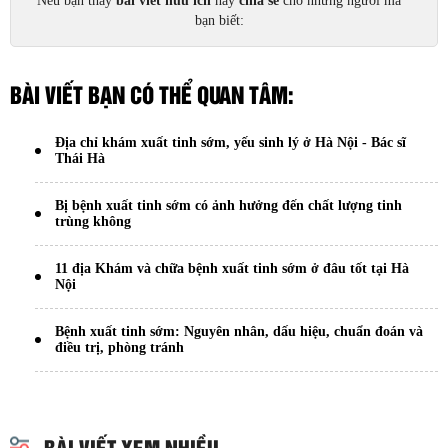
Nếu bạn thấy
bài viết hữu ích
hãy
chia sẻ
cho những người mà
bạn biết:
BÀI VIẾT BẠN CÓ THỂ QUAN TÂM:
Địa chỉ khám xuất tinh sớm, yếu sinh lý ở Hà Nội - Bác sĩ
Thái Hà
Bị bệnh xuất tinh sớm có ảnh hưởng đến chất lượng tinh
trùng không
11 địa Khám và chữa bệnh xuất tinh sớm ở đâu tốt tại Hà
Nội
Bệnh xuất tinh sớm: Nguyên nhân, dấu hiệu, chuẩn đoán và
điều trị, phòng tránh
BÀI VIẾT XEM NHIỀU