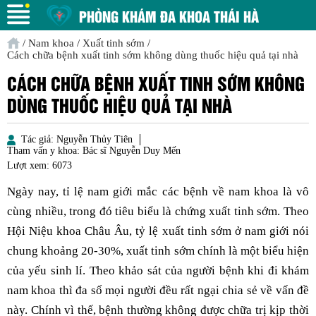
PHÒNG KHÁM ĐA KHOA THÁI HÀ
/
Nam khoa
/
Xuất tinh sớm
/
Cách chữa bệnh xuất tinh sớm không dùng thuốc hiệu quả tại nhà
CÁCH CHỮA BỆNH XUẤT TINH SỚM KHÔNG
DÙNG THUỐC HIỆU QUẢ TẠI NHÀ
Tác giả:
Nguyễn Thủy Tiên
Tham vấn y khoa:
Bác sĩ Nguyễn Duy Mến
Lượt xem:
6073
Ngày nay, tỉ lệ nam giới mắc các bệnh về nam khoa là vô
cùng nhiều, trong đó tiêu biểu là chứng xuất tinh sớm. Theo
Hội Niệu khoa Châu Âu, tỷ lệ xuất tinh sớm ở nam giới nói
chung khoảng 20-30%, xuất tinh sớm chính là một biểu hiện
của yếu sinh lí. Theo khảo sát của người bệnh khi đi khám
nam khoa thì đa số mọi người đều rất ngại chia sẻ về vấn đề
này. Chính vì thế, bệnh thường không được chữa trị kịp thời