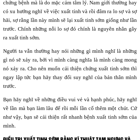
chứng bệnh mà là do mặc cảm tâm lý. Nam giới thường hay
có xu hướng nghĩ về việc xuất tinh và rồi đâm ra lo sợ và sợ
hãi, sợ rằng lần này mình sẽ lại xuất tinh sớm giống như lần
trước. Chính những nỗi lo sợ đó chính là nguyên nhân gây
ra xuất tinh sớm.
Người ta vẫn thường hay nói những gì mình nghĩ là những
gì nó sẽ xảy ra, bởi vì mình càng nghĩa là mình càng mong
nó xảy ra. Cho nên muốn cải thiện chứng xuất tinh sớm thì
ngay lập tức bạn hãy thay đổi suy nghĩ của bản thân mình
trước.
Bạn hãy nghĩ về những điều vui vẻ và hạnh phúc, hãy nghĩ
về lần mà bạn làm lâu để rồi mỗi lần cố thêm một chút. Cứ
như vậy, bạn sẽ cải thiện rất nhanh bệnh xuất tinh sớm của
mình.
ĐIỀU TRỊ XUẤT TINH SỚM BẰNG KĨ THUẬT TẠM NGƯNG VÀ