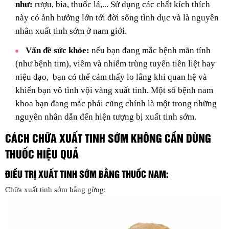
như:
rượu, bia, thuốc lá,... Sử dụng các chất kích thích
này có ảnh hưởng lớn tới đời sống tình dục và là nguyên
nhân xuất tinh sớm ở nam giới.
Vấn đề sức khỏe:
nếu bạn đang mắc bệnh mãn tính
(như bệnh tim), viêm và nhiễm trùng tuyến tiền liệt hay
niệu đạo, bạn có thể cảm thấy lo lắng khi quan hệ và
khiến bạn vô tình vội vàng xuất tinh. Một số bệnh nam
khoa bạn đang mắc phải cũng chính là một trong những
nguyên nhân dẫn đến hiện tượng bị xuất tinh sớm.
CÁCH CHỮA XUẤT TINH SỚM KHÔNG CẦN DÙNG
THUỐC HIỆU QUẢ
ĐIỀU TRỊ XUẤT TINH SỚM BẰNG THUỐC NAM:
Chữa xuất tinh sớm bằng gừng: