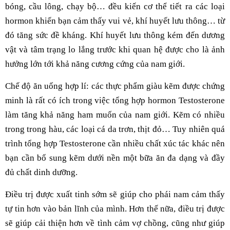
bóng, cầu lông, chạy bộ… đều kiến cơ thể tiết ra các loại
hormon khiến bạn cảm thấy vui vẻ, khí huyết lưu thông… từ
đó tăng sức đề kháng. Khí huyết lưu thông kém đến dương
vật và tâm trạng lo lắng trước khi quan hệ được cho là ảnh
hưởng lớn tới khả năng cương cứng của nam giới.
Chế độ ăn uống hợp lí: các thực phẩm giàu kẽm được chứng
minh là rất có ích trong việc tổng hợp hormon Testosterone
làm tăng khả năng ham muốn của nam giới. Kẽm có nhiều
trong trong hàu, các loại cá da trơn, thịt đỏ… Tuy nhiên quá
trình tổng hợp Testosterone cần nhiều chất xúc tác khác nên
bạn cần bổ sung kẽm dưới nền một bữa ăn đa dạng và đầy
đủ chất dinh dưỡng.
Điều trị được xuất tinh sớm sẽ giúp cho phái nam cảm thấy
tự tin hơn vào bản lĩnh của mình. Hơn thế nữa, điều trị được
sẽ giúp cải thiện hơn về tình cảm vợ chồng, cũng như giúp