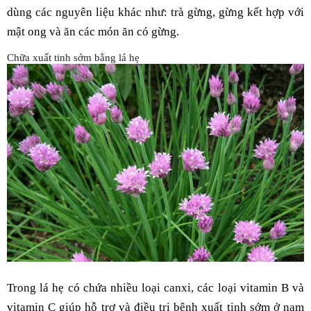
dùng các nguyên liệu khác như: trà gừng, gừng kết hợp với
mật ong và ăn các món ăn có gừng.
Chữa xuất tinh sớm bằng lá hẹ
Trong lá hẹ có chứa nhiều loại canxi, các loại vitamin B và
vitamin C giúp hỗ trợ và điều trị bệnh xuất tinh sớm ở nam