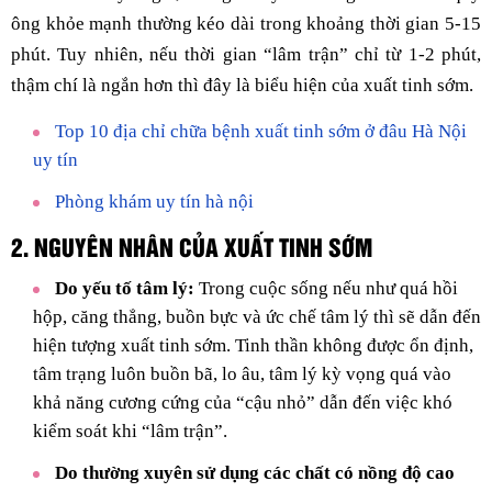
ông khỏe mạnh thường kéo dài trong khoảng thời gian 5-15
phút. Tuy nhiên, nếu thời gian “lâm trận” chỉ từ 1-2 phút,
thậm chí là ngắn hơn thì đây là biểu hiện của xuất tinh sớm.
Top 10 địa chỉ chữa bệnh xuất tinh sớm ở đâu Hà Nội
uy tín
Phòng khám uy tín hà nội
2. NGUYÊN NHÂN CỦA XUẤT TINH SỚM
Do yếu tố tâm lý:
Trong cuộc sống nếu như quá hồi
hộp, căng thẳng, buồn bực và ức chế tâm lý thì sẽ dẫn đến
hiện tượng xuất tinh sớm. Tinh thần không được ổn định,
tâm trạng luôn buồn bã, lo âu, tâm lý kỳ vọng quá vào
khả năng cương cứng của “cậu nhỏ” dẫn đến việc khó
kiểm soát khi “lâm trận”.
Do thường xuyên sử dụng các chất có nồng độ cao