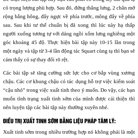
có trọng lượng phù hợp. Sau đó, đứng thẳng lưng, 2 chân mở
rộng bằng hông, đẩy ngực về phía trước, mông đẩy về phía
sau. Sau khi tư thế chuẩn bị đã xong thì lúc này hạ thấp
người xuống tương tự với dáng ngồi xổm lưng nghiêng một
góc khoảng 45 độ. Thực hiện bài tập này 10-15 lần trong
một ngày và tập từ 3-4 lần động tác Squart cùng tạ thì bạn sẽ
cảm thấy có sự thay đổi rõ rệt.
Các bài tập sẽ tăng cường sức lực cho cơ bắp vùng xương
chậu. Các cơ khung chậu có tác dụng hỗ trợ việc kiểm soát
“cậu nhỏ” trong việc xuất tinh theo ý muốn. Do vậy, các bạn
muốn tình trạng xuất tinh sớm của mình được cải thiện thì
nên luyện tập các bài tập này thường xuyên nhé.
ĐIỀU TRỊ XUẤT TINH SỚM BẰNG LIỆU PHÁP TÂM LÝ:
Xuất tinh sớm trong nhiều trường hợp nó không phải là một