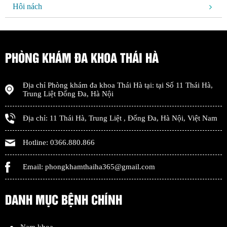
Hôi nách
PHÒNG KHÁM ĐA KHOA THÁI HÀ
Địa chỉ
Phòng khám đa khoa Thái Hà
tại: tại
Số 11 Thái Hà,
Trung Liệt Đống Đa
,
Hà Nội
Địa chỉ:
11 Thái Hà, Trung Liệt
,
Đống Đa
,
Hà Nội
,
Việt Nam
Hotline:
0366.880.866
Email:
phongkhamthaiha365@gmail.com
DANH MỤC BỆNH CHÍNH