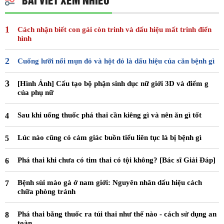
Cách nhận biết con gái còn trinh và dấu hiệu mất trinh điển
hình
Cuống lưỡi nổi mụn đỏ và hột đỏ là dấu hiệu của căn bệnh gì
[Hình Ảnh] Cấu tạo bộ phận sinh dục nữ giới 3D và điểm g
của phụ nữ
Sau khi uống thuốc phá thai cần kiêng gì và nên ăn gì tốt
Lúc nào cũng có cảm giác buồn tiểu liên tục là bị bệnh gì
Phá thai khi chưa có tim thai có tội không? [Bác sĩ Giải Đáp]
Bệnh sùi mào gà ở nam giới: Nguyên nhân dấu hiệu cách
chữa phòng tránh
Phá thai bằng thuốc ra túi thai như thế nào - cách sử dụng an
toàn