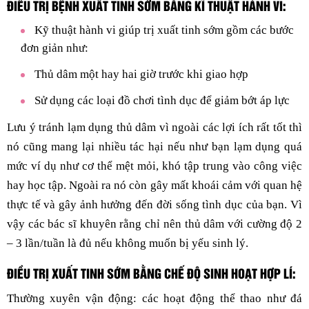
ĐIỀU TRỊ BỆNH XUẤT TINH SỚM BẰNG KĨ THUẬT HÀNH VI:
Kỹ thuật hành vi giúp trị xuất tinh sớm gồm các bước
đơn giản như:
Thủ dâm một hay hai giờ trước khi giao hợp
Sử dụng các loại đồ chơi tình dục để giảm bớt áp lực
Lưu ý tránh lạm dụng thủ dâm vì ngoài các lợi ích rất tốt thì
nó cũng mang lại nhiều tác hại nếu như bạn lạm dụng quá
mức ví dụ như cơ thể mệt mỏi, khó tập trung vào công việc
hay học tập. Ngoài ra nó còn gây mất khoái cảm với quan hệ
thực tế và gây ảnh hưởng đến đời sống tình dục của bạn. Vì
vậy các bác sĩ khuyên rằng chỉ nên thủ dâm với cường độ 2
– 3 lần/tuần là đủ nếu không muốn bị yếu sinh lý.
ĐIỀU TRỊ XUẤT TINH SỚM BẰNG CHẾ ĐỘ SINH HOẠT HỢP LÍ:
Thường xuyên vận động: các hoạt động thể thao như đá