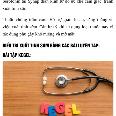
Serotonin tại Synap thần kinh từ đó ức chế cảm giác, tránh
xuất tinh sớm.
Thuốc chống trầm cảm: Hỗ trợ giảm lo âu, căng thẳng về
việc xuất tinh sớm. Cần lưu ý khi sử dụng loại thuốc này vì
tác dụng phụ gây khô miệng và mờ mắt.
ĐIỀU TRỊ XUẤT TINH SỚM BẰNG CÁC BÀI LUYỆN TẬP:
BÀI TẬP KEGEL: