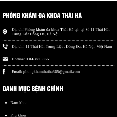
PHÒNG KHÁM ĐA KHOA THÁI HÀ
Địa chỉ
Phòng khám đa khoa Thái Hà
tại: tại
Số 11 Thái Hà,
Trung Liệt Đống Đa
,
Hà Nội
Địa chỉ:
11 Thái Hà, Trung Liệt
,
Đống Đa
,
Hà Nội
,
Việt Nam
Hotline:
0366.880.866
Email:
phongkhamthaiha365@gmail.com
DANH MỤC BỆNH CHÍNH
Nam khoa
Phụ khoa