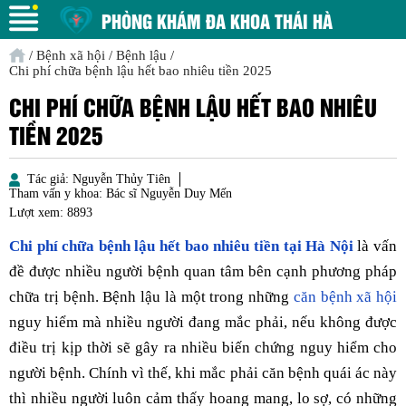
PHÒNG KHÁM ĐA KHOA THÁI HÀ
/
Bệnh xã hội
/
Bệnh lậu
/
Chi phí chữa bệnh lậu hết bao nhiêu tiền 2025
CHI PHÍ CHỮA BỆNH LẬU HẾT BAO NHIÊU
TIỀN 2025
Tác giả:
Nguyễn Thủy Tiên
Tham vấn y khoa:
Bác sĩ Nguyễn Duy Mến
Lượt xem:
8893
Chi phí chữa bệnh lậu hết bao nhiêu tiền tại Hà Nội
là vấn
đề được nhiều người bệnh quan tâm bên cạnh phương pháp
chữa trị bệnh. Bệnh lậu là một trong những
căn bệnh xã hội
nguy hiểm mà nhiều người đang mắc phải, nếu không được
điều trị kịp thời sẽ gây ra nhiều biến chứng nguy hiểm cho
người bệnh. Chính vì thế, khi mắc phải căn bệnh quái ác này
thì nhiều người luôn cảm thấy hoang mang, lo sợ, có những