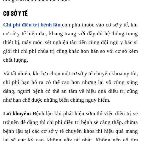
CƠ SỞ Y TẾ
Chi phí điều trị bệnh lậu
còn phụ thuộc vào cơ sở y tế, khi
cơ sở y tế hiện đại, khang trang với đầy đủ hệ thông trang
thiết bị, máy móc xét nghiện tân tiến cùng đội ngũ y bác sĩ
giỏi thì chi phí chữa trị cũng khác hơn hẳn so với cơ sở kém
chất lượng.
Và tất nhiên, khi lựa chọn một cơ sở y tế chuyên khoa uy tín,
chi phí bạn bỏ ra có thể cao hơn nhưng lại vô cùng xứng
đáng, người bệnh có thể an tâm về hiệu quả điều trị cũng
như hạn chế được những biến chứng nguy hiểm.
Lời khuyên:
Bệnh lậu khi phát hiện sớm thì việc điều trị sẽ
trở nên dễ dàng thì chi phí điều trị bệnh sẽ càng thấp. chữua
bệnh lậu tại các cơ sở y tế chuyên khoa thì hiệu quả mang
lại sẽ cực kỳ cao, không gây tái phát. Không nên cố tìm