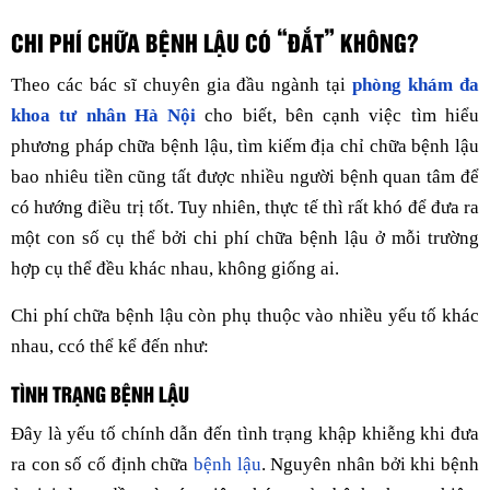
CHI PHÍ CHỮA BỆNH LẬU CÓ “ĐẮT” KHÔNG?
Theo các bác sĩ chuyên gia đầu ngành tại
phòng khám đa
khoa tư nhân Hà Nội
cho biết, bên cạnh việc tìm hiểu
phương pháp chữa bệnh lậu, tìm kiếm địa chỉ chữa bệnh lậu
bao nhiêu tiền cũng tất được nhiều người bệnh quan tâm để
có hướng điều trị tốt. Tuy nhiên, thực tế thì rất khó để đưa ra
một con số cụ thể bởi chi phí chữa bệnh lậu ở mỗi trường
hợp cụ thể đều khác nhau, không giống ai.
Chi phí chữa bệnh lậu còn phụ thuộc vào nhiều yếu tố khác
nhau, ccó thể kể đến như:
TÌNH TRẠNG BỆNH LẬU
Đây là yếu tố chính dẫn đến tình trạng khập khiễng khi đưa
ra con số cố định chữa
bệnh lậu
. Nguyên nhân bởi khi bệnh