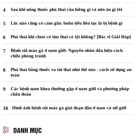
Sau khi uống thuốc phá thai cần kiêng gì và nên ăn gì tốt
Lúc nào cũng có cảm giác buồn tiểu liên tục là bị bệnh gì
Phá thai khi chưa có tim thai có tội không? [Bác sĩ Giải Đáp]
Bệnh sùi mào gà ở nam giới: Nguyên nhân dấu hiệu cách
chữa phòng tránh
Phá thai bằng thuốc ra túi thai như thế nào - cách sử dụng an
toàn
Các bệnh nam khoa thường gặp ở nam giới và phương pháp
chẩn đoán
Hình ảnh bệnh sùi mào gà giai đoạn đầu ở nam và nữ giới
DANH MỤC