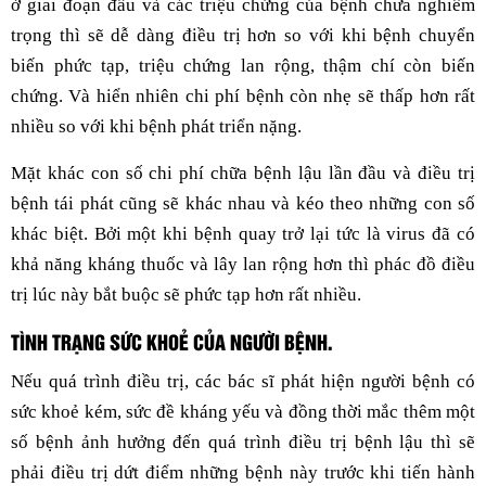
ở giai đoạn đầu và các triệu chứng của bệnh chưa nghiêm
trọng thì sẽ dễ dàng điều trị hơn so với khi bệnh chuyển
biến phức tạp, triệu chứng lan rộng, thậm chí còn biến
chứng. Và hiển nhiên chi phí bệnh còn nhẹ sẽ thấp hơn rất
nhiều so với khi bệnh phát triển nặng.
Mặt khác con số chi phí chữa bệnh lậu lần đầu và điều trị
bệnh tái phát cũng sẽ khác nhau và kéo theo những con số
khác biệt. Bởi một khi bệnh quay trở lại tức là virus đã có
khả năng kháng thuốc và lây lan rộng hơn thì phác đồ điều
trị lúc này bắt buộc sẽ phức tạp hơn rất nhiều.
TÌNH TRẠNG SỨC KHOẺ CỦA NGƯỜI BỆNH.
Nếu quá trình điều trị, các bác sĩ phát hiện người bệnh có
sức khoẻ kém, sức đề kháng yếu và đồng thời mắc thêm một
số bệnh ảnh hưởng đến quá trình điều trị bệnh lậu thì sẽ
phải điều trị dứt điểm những bệnh này trước khi tiến hành