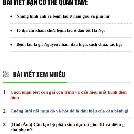
BÀI VIẾT BẠN CÓ THỂ QUAN TÂM:
Những hình ảnh về bệnh lậu ở nam giới và phụ nữ
10 địa chỉ khám chữa bệnh lậu ở đâu tốt Hà Nội
Bệnh lậu là gì: Nguyên nhân, dấu hiệu, cách chữa, tác hại
BÀI VIẾT XEM NHIỀU
Cách nhận biết con gái còn trinh và dấu hiệu mất trinh điển
hình
Cuống lưỡi nổi mụn đỏ và hột đỏ là dấu hiệu của căn bệnh gì
[Hình Ảnh] Cấu tạo bộ phận sinh dục nữ giới 3D và điểm g
của phụ nữ