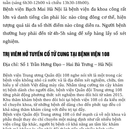
tuần (sáng 6h30-12h00 và chiều 13h30-18h00).
Bệnh viện Bạch Mai Hà Nội là bệnh viện đa khoa công rất
lớn và danh tiếng cần phải lúc nào cũng đông cơ thể, hiện
tượng quá tải đa số thời điểm nào cũng diễn ra. Người bệnh
thường hay phải đến từ 4h-5h sáng để xếp hàng lấy sổ xét
nghiệm.
TRỊ VIÊM HỞ TUYẾN CỔ TỬ CUNG TẠI BỆNH VIỆN 108
Địa chỉ: Số 1 Trần Hưng Đạo – Hai Bà Trưng – Hà Nội
Bệnh viện Trung ương Quân đội 108 nghe nói tới là một trong các
bệnh viện không nhỏ cả nước và là địa điểm xét nghiệm, chữa, tìm
hiểu y tế chính Việt đấng mày râu. Nhằm tăng cường tin cậy khám
trị bệnh dành cho người dân, bệnh viện Quân đội Trung ương 108
từng phát động phương thức xét nghiệm theo đòi hỏi từ năm 2015.
Khu thăm khám bệnh theo đòi hỏi tại bệnh viện 108 có đa kiểu một
số chuyên khoa, từ những bệnh dễ dàng cho đến phức tạp đều có
khả năng thăm khám cùng với điều trị tại đây.
Bệnh viện Quân đội Trung ương 108 có thế mạnh cả về nội khoa và
phẫu thuật thay do chỉ chuyên một mảng định như rất nhiều bệnh
viện công lập khác, người bị bệnh có khả năng an tâm lúc khám