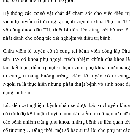
một số nước hiện đại trên thế giới.
Hệ thống các cơ sở vật chất để chăm sóc cho việc điều trị
viêm lộ tuyến cổ tử cung tại bệnh viện đa khoa Phụ sản TƯ
vô cùng được đầu TƯ, thiết bị tiên tiến cùng với hỗ trợ tốt
nhất dành cho công tác xét nghiệm và điều trị bệnh.
Chữa viêm lộ tuyến cổ tử cung tại bệnh viện công lập Phụ
sản TW có khoa phụ ngoại, trách nhiệm chính của khoa là
làm kết luận, điều trị một số bệnh viêm phụ khoa như u nang
tử cung, u nang buồng trứng, viêm lộ tuyến cổ tử cung,
Ngoài ra là thực hiện những phẫu thuật bệnh vô sinh hoặc dị
dạng sinh sản.
Lúc đến xét nghiệm bệnh nhân sẽ được bác sĩ chuyên khoa
có trình độ kỹ thuật chuyên môn dài kiểm tra cũng như chữa
các bệnh nhiễm trùng phụ khoa, những bệnh sự liên quan tới
cổ tử cung… Đồng thời, một số bác sĩ trả lời cho phụ nữ các