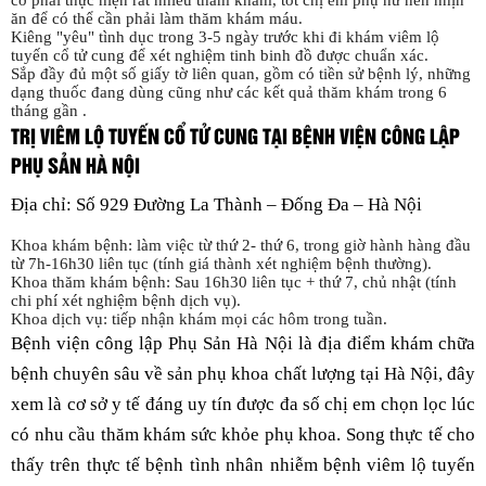
cơ phải thực hiện rất nhiều thăm khám, tốt chị em phụ nữ nên nhịn
ăn để có thể cần phải làm thăm khám máu.
Kiêng "yêu" tình dục trong 3-5 ngày trước khi đi khám viêm lộ
tuyến cổ tử cung để xét nghiệm tinh binh đồ được chuẩn xác.
Sắp đầy đủ một số giấy tờ liên quan, gồm có tiền sử bệnh lý, những
dạng thuốc đang dùng cũng như các kết quả thăm khám trong 6
tháng gần .
TRỊ VIÊM LỘ TUYẾN CỔ TỬ CUNG TẠI BỆNH VIỆN CÔNG LẬP
PHỤ SẢN HÀ NỘI
Địa chỉ: Số 929 Đường La Thành – Đống Đa – Hà Nội
Khoa khám bệnh: làm việc từ thứ 2- thứ 6, trong giờ hành hàng đầu
từ 7h-16h30 liên tục (tính giá thành xét nghiệm bệnh thường).
Khoa thăm khám bệnh: Sau 16h30 liên tục + thứ 7, chủ nhật (tính
chi phí xét nghiệm bệnh dịch vụ).
Khoa dịch vụ: tiếp nhận khám mọi các hôm trong tuần.
Bệnh viện công lập Phụ Sản Hà Nội là địa điểm khám chữa
bệnh chuyên sâu về sản phụ khoa chất lượng tại Hà Nội, đây
xem là cơ sở y tế đáng uy tín được đa số chị em chọn lọc lúc
có nhu cầu thăm khám sức khỏe phụ khoa. Song thực tế cho
thấy trên thực tế bệnh tình nhân nhiễm bệnh viêm lộ tuyến