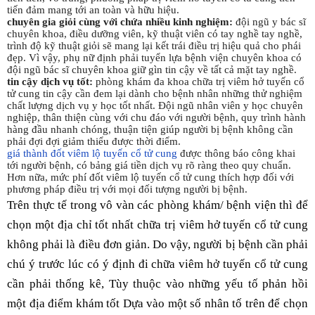
tiến đảm mang tới an toàn và hữu hiệu.
chuyên gia giỏi cùng với chứa nhiều kinh nghiệm:
đội ngũ y bác sĩ
chuyên khoa, điều dưỡng viên, kỹ thuật viên có tay nghề tay nghề,
trình độ kỹ thuật giỏi sẽ mang lại kết trái điều trị hiệu quả cho phái
đẹp. Vì vậy, phụ nữ định phải tuyển lựa bệnh viện chuyên khoa có
đội ngũ bác sĩ chuyên khoa giữ gìn tin cậy về tất cả mặt tay nghề.
tin cậy dịch vụ tốt:
phòng khám đa khoa chữa trị viêm hở tuyến cổ
tử cung tin cậy cần đem lại dành cho bệnh nhân những thử nghiệm
chất lượng dịch vụ y học tốt nhất. Đội ngũ nhân viên y học chuyên
nghiệp, thân thiện cùng với chu đáo với người bệnh, quy trình hành
hàng đầu nhanh chóng, thuận tiện giúp người bị bệnh không cần
phải đợi đợi giảm thiểu được thời điểm.
giá thành đốt viêm lộ tuyến cổ tử cung
được thông báo công khai
tới người bệnh, có bảng giá tiền dịch vụ rõ ràng theo quy chuẩn.
Hơn nữa, mức phí đốt viêm lộ tuyến cổ tử cung thích hợp đối với
phương pháp điều trị với mọi đối tượng người bị bệnh.
Trên thực tế trong vô vàn các phòng khám/ bệnh viện thì để
chọn một địa chỉ tốt nhất chữa trị viêm hở tuyến cổ tử cung
không phải là điều đơn giản. Do vậy, người bị bệnh cần phải
chú ý trước lúc có ý định đi chữa viêm hở tuyến cổ tử cung
cần phải thống kê, Tùy thuộc vào những yếu tố phản hồi
một địa điểm khám tốt Dựa vào một số nhân tố trên để chọn