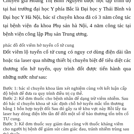
Chuyên gia Hoàng Thị Bình Nguyên được học tập trình độ
tại hai trường đại học Y phía Bắc là Đại học y Thái Bình và
Đại học Y Hà Nội, bác sĩ chuyên khoa đã có 3 năm công tác
tại bệnh viện đa khoa Phụ sản hà Nội, 4 năm công tác tại
bệnh viện công lập Phụ sản Trung ương.
phác đồ đốt viêm hở tuyến cổ tử cung
Đốt viêm lộ tuyến cổ tử cung có nguy cơ dùng điện dài tần
hoặc tia laser qua những thiết bị chuyên biệt để tiêu diệt các
thương tổn hở tuyến, quy trình đốt được tiến hành qua
những nước như sau:
Bước 1: bác sĩ chuyên khoa làm xét nghiệm cùng với kết luận cấp
độ bệnh để đưa ra quy trình điều trị cụ thể.
Bước 2: Kê đơn thuốc cho bệnh nhân để dạng trừ viêm nhiễm. Sau
đó bác sĩ chuyên khoa sẽ xác định chỗ hở tuyến mắc tổn thương
bằng 1 hỗn hợp tuyệt đối Sau đó gây ra tê khu vực này Rồi lấy tia
laser hay dòng điện lớn tần để đốt một số tế bào thương tổn trên cổ
TƯ cung.
Bước 3: Kê đơn thuốc suy giảm đau cùng với thuốc kháng viêm
cho người bị bệnh để giảm sút cảm giác đau, tránh nhiễm trùng sau