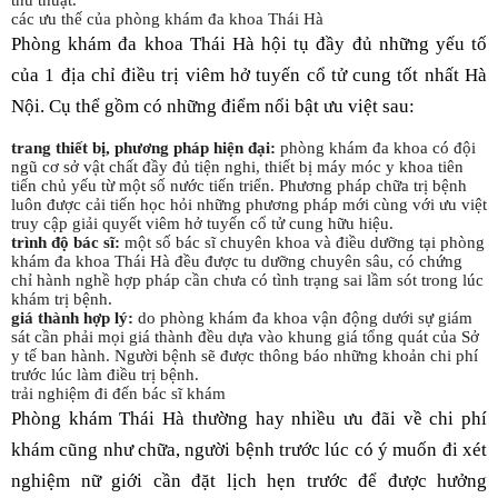
thủ thuật.
các ưu thế của phòng khám đa khoa Thái Hà
Phòng khám đa khoa Thái Hà hội tụ đầy đủ những yếu tố
của 1 địa chỉ điều trị viêm hở tuyến cổ tử cung tốt nhất Hà
Nội. Cụ thể gồm có những điểm nổi bật ưu việt sau:
trang thiết bị, phương pháp hiện đại:
phòng khám đa khoa có đội
ngũ cơ sở vật chất đầy đủ tiện nghi, thiết bị máy móc y khoa tiên
tiến chủ yếu từ một số nước tiến triển. Phương pháp chữa trị bệnh
luôn được cải tiến học hỏi những phương pháp mới cùng với ưu việt
truy cập giải quyết viêm hở tuyến cổ tử cung hữu hiệu.
trình độ bác sĩ:
một số bác sĩ chuyên khoa và điều dưỡng tại phòng
khám đa khoa Thái Hà đều được tu dưỡng chuyên sâu, có chứng
chỉ hành nghề hợp pháp cần chưa có tình trạng sai lầm sót trong lúc
khám trị bệnh.
giá thành hợp lý:
do phòng khám đa khoa vận động dưới sự giám
sát cần phải mọi giá thành đều dựa vào khung giá tổng quát của Sở
y tế ban hành. Người bệnh sẽ được thông báo những khoản chi phí
trước lúc làm điều trị bệnh.
trải nghiệm đi đến bác sĩ khám
Phòng khám Thái Hà thường hay nhiều ưu đãi về chi phí
khám cũng như chữa, người bệnh trước lúc có ý muốn đi xét
nghiệm nữ giới cần đặt lịch hẹn trước để được hưởng