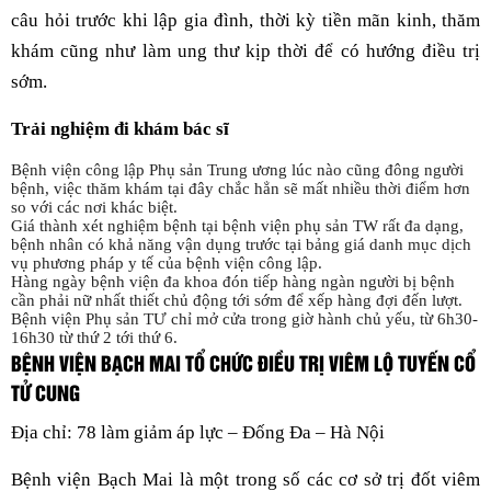
câu hỏi trước khi lập gia đình, thời kỳ tiền mãn kinh, thăm
khám cũng như làm ung thư kịp thời để có hướng điều trị
sớm.
Trải nghiệm đi khám bác sĩ
Bệnh viện công lập Phụ sản Trung ương lúc nào cũng đông người
bệnh, việc thăm khám tại đây chắc hẳn sẽ mất nhiều thời điểm hơn
so với các nơi khác biệt.
Giá thành xét nghiệm bệnh tại bệnh viện phụ sản TW rất đa dạng,
bệnh nhân có khả năng vận dụng trước tại bảng giá danh mục dịch
vụ phương pháp y tế của bệnh viện công lập.
Hàng ngày bệnh viện đa khoa đón tiếp hàng ngàn người bị bệnh
cần phải nữ nhất thiết chủ động tới sớm để xếp hàng đợi đến lượt.
Bệnh viện Phụ sản TƯ chỉ mở cửa trong giờ hành chủ yếu, từ 6h30-
16h30 từ thứ 2 tới thứ 6.
BỆNH VIỆN BẠCH MAI TỔ CHỨC ĐIỀU TRỊ VIÊM LỘ TUYẾN CỔ
TỬ CUNG
Địa chỉ: 78 làm giảm áp lực – Đống Đa – Hà Nội
Bệnh viện Bạch Mai là một trong số các cơ sở trị đốt viêm