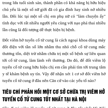
trong lứa tuổi sinh sản, thành phần có khả năng bị hữu hiệu
chủ yếu là một số nữ giới đã có gia đình hay sinh nở nhiều
lần. Đôi lúc tại một số chị em phụ nữ có "làm chuyện ấy"
tình dục với rất nhiều người yêu cùng với nạo phá thai nhiều
lần cũng là đối tượng dễ thực hiện bị bệnh.
Đốt viêm hở tuyến cổ tử cung là cách ngoại khoa dùng máy
đốt điện với tần số lớn nhằm thu nhỏ chỗ cổ tử cung mắc
thương tổn, diệt trừ nhằm chữa trị một số bệnh sự liên quan
tới cổ tử cung, làm lành vết thương. Do đó, để đốt viêm lộ
tuyến cổ tử cung hữu hiệu chị em cần phải tìm tới trung tâm
y tế khám bệnh uy tín. Vậy để nhận xét 1 cơ sở đốt viêm hở
tuyến cổ tử cung ở đâu nên Căn cứ vào các yếu tố nào?
TIÊU CHÍ PHẢN HỒI MỘT CƠ SỞ CHỮA TRỊ VIÊM HỞ
TUYẾN CỔ TỬ CUNG TỐT NHẤT TẠI HÀ NỘI