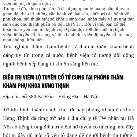
viện tim mạch quân đội…
Trong số đó, khoa phụ sản có tác dụng quản lý mang bầu, thuyên
giảm đẻ, điều trị những căn bệnh về thai sản, chữa trị các bệnh về
phụ khoa, thủ thuật một số khối u sinh dục, nhận thấy và trị ung thư
sinh dục cho thành phần bộ đội, BHYT… Bởi vì thế, bạn có thể
hoàn toàn yên tâm tới bệnh viện Quân đội 108 để chữa trị bệnh
viêm lộ tuyến cổ tử cung và tiến hành đốt viêm lộ tuyến cổ tử cung
mau chóng, hữu hiệu.
Trải nghiệm thăm khám bệnh: Là địa chỉ thăm khám bệnh
đáng uy tín trong cả nước, bệnh viện có tương đối đông
người bệnh xếp hàng từ khi 5h sáng liên tục.
ĐIỀU TRỊ VIÊM LỘ TUYẾN CỔ TỬ CUNG TẠI PHÒNG THĂM
KHÁM PHỤ KHOA HƯNG THỊNH
Địa chỉ: Số 380 Xã Đàn – Đống Đa – Hà Nội
Từ khi hình thành dành cho tới nay phòng khám đa khoa
Hưng Thịnh đã từng trở nên 1 địa chỉ y tế TW nhân tại Hà
Nội có tiếng trong điều trị viêm hở tuyến cổ tử cung, nơi đây
hội tụ đầy đủ một số yếu tố đáng để người bệnh tin tưởng: