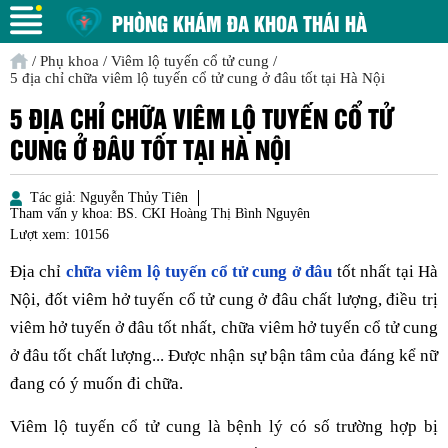
PHÒNG KHÁM ĐA KHOA THÁI HÀ
/
Phụ khoa
/
Viêm lộ tuyến cổ tử cung
/
5 địa chỉ chữa viêm lộ tuyến cổ tử cung ở đâu tốt tại Hà Nội
5 ĐỊA CHỈ CHỮA VIÊM LỘ TUYẾN CỔ TỬ
CUNG Ở ĐÂU TỐT TẠI HÀ NỘI
Tác giả:
Nguyễn Thủy Tiên
Tham vấn y khoa:
BS. CKI Hoàng Thị Bình Nguyên
Lượt xem:
10156
Địa chỉ
chữa viêm lộ tuyến cổ tử cung ở đâu
tốt nhất tại Hà
Nội, đốt viêm hở tuyến cổ tử cung ở đâu chất lượng, điều trị
viêm hở tuyến ở đâu tốt nhất, chữa viêm hở tuyến cổ tử cung
ở đâu tốt chất lượng... Được nhận sự bận tâm của đáng kể nữ
đang có ý muốn đi chữa.
Viêm lộ tuyến cổ tử cung là bệnh lý có số trường hợp bị