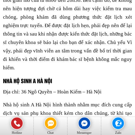
thời gian mở cửa từ 8h00 đến 20h30. Bên cạnh đó, để không
nên hiện tượng đợi chờ cả hôm dài hay việc kiểm tra mau
chóng, phòng khám đã dùng phương thức đặt lịch xét
nghiệm trực tuyến. Để được đặt lịch hẹn, phái đẹp nên để lại
thông tin và sau khi nhận được kiến thức đặt lịch, những bác
sĩ chuyên khoa sẽ báo lại cho bạn để xác nhận. Chủ yếu Vì
vậy, phái đẹp vĩnh viễn an tâm trong vấn đề bố trí thời gian
đi khiến và thời điểm đi khám bác sĩ bệnh không mắc nguy
hiểm.
NHÀ HỘ SINH A HÀ NỘI
Địa chỉ: 36 Ngô Quyền – Hoàn Kiếm – Hà Nội
Nhà hộ sinh A Hà Nội hình thành nhằm mục đích cung cấp
dịch vụ sản phụ khoa thiết kém cho dân chúng, từ khi tạo
thành nhà hộ sinh A đã giúp cho những bà mẹ, các sản phụ
được sinh nở 1 phương pháp an toàn, không nên tình huống
Hotline
Chat
Messenger
Zalo