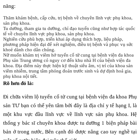
năng:
Thăm khám bệnh, cấp cứu, trị bệnh về chuyên lĩnh vực phụ khoa,
sản phụ khoa.
Tu dưỡng, tham gia tu dưỡng, chỉ đạo tuyến cũng như hợp tác quốc
tế về chuyên lĩnh vực phụ khoa, sản phụ khoa.
Nghiên cứu phù hợp, triển khai áp dụng thích hợp, liệu pháp,
phương pháp hiện đại để xét nghiệm, điều trị bệnh và phục vụ sức
khoẻ dành cho dân chúng.
Nữ muốn khám trị viêm hở tuyến cổ tử cung tại bệnh viện đa khoa
Phụ sản Trung ương có nguy cơ đến khu nhà H của bệnh viện đa
khoa. Địa điểm này thực hiện kỹ thuật siêu âm, vị trí của khoa sản
viêm nhiễm, trung tâm phỏng đoán trước sinh và dự định hoá gia,
phụ khoa nội tiết.
Rõ hơn đó là:
Đi chữa viêm lộ tuyến cổ tử cung tại bệnh viện đa khoa Phụ
sản TƯ bạn có thể yên tâm bởi đây là địa chỉ y tế hạng I, là
một khu vực đầu lĩnh vực về lĩnh vực sản phụ khoa. Hệ
thống y bác sĩ chuyên khoa được tu dưỡng 1 biện pháp bài
bản ở trong nước, Bên cạnh đó được nâng cao tay nghề tại