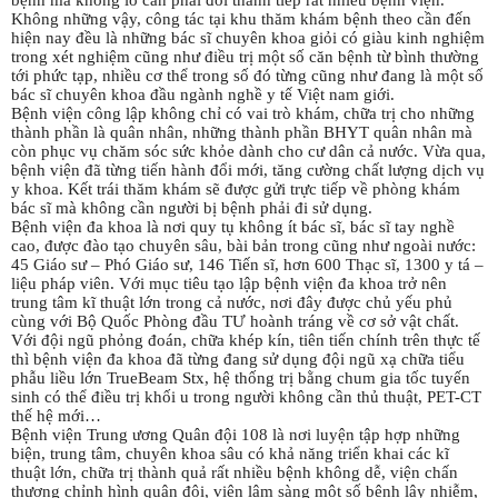
bệnh mà không lo cần phải đổi thành tiếp rất nhiều bệnh viện.
Không những vậy, công tác tại khu thăm khám bệnh theo cần đến
hiện nay đều là những bác sĩ chuyên khoa giỏi có giàu kinh nghiệm
trong xét nghiệm cũng như điều trị một số căn bệnh từ bình thường
tới phức tạp, nhiều cơ thể trong số đó từng cũng như đang là một số
bác sĩ chuyên khoa đầu ngành nghề y tế Việt nam giới.
Bệnh viện công lập không chỉ có vai trò khám, chữa trị cho những
thành phần là quân nhân, những thành phần BHYT quân nhân mà
còn phục vụ chăm sóc sức khỏe dành cho cư dân cả nước. Vừa qua,
bệnh viện đã từng tiến hành đổi mới, tăng cường chất lượng dịch vụ
y khoa. Kết trái thăm khám sẽ được gửi trực tiếp về phòng khám
bác sĩ mà không cần người bị bệnh phải đi sử dụng.
Bệnh viện đa khoa là nơi quy tụ không ít bác sĩ, bác sĩ tay nghề
cao, được đào tạo chuyên sâu, bài bản trong cũng như ngoài nước:
45 Giáo sư – Phó Giáo sư, 146 Tiến sĩ, hơn 600 Thạc sĩ, 1300 y tá –
liệu pháp viên. Với mục tiêu tạo lập bệnh viện đa khoa trở nên
trung tâm kĩ thuật lớn trong cả nước, nơi đây được chủ yếu phủ
cùng với Bộ Quốc Phòng đầu TƯ hoành tráng về cơ sở vật chất.
Với đội ngũ phỏng đoán, chữa khép kín, tiên tiến chính trên thực tế
thì bệnh viện đa khoa đã từng đang sử dụng đội ngũ xạ chữa tiểu
phẫu liều lớn TrueBeam Stx, hệ thống trị bằng chum gia tốc tuyến
sinh có thể điều trị khối u trong người không cần thủ thuật, PET-CT
thế hệ mới…
Bệnh viện Trung ương Quân đội 108 là nơi luyện tập hợp những
biện, trung tâm, chuyên khoa sâu có khả năng triển khai các kĩ
thuật lớn, chữa trị thành quả rất nhiều bệnh không dễ, viện chấn
thương chỉnh hình quân đội, viện lâm sàng một số bệnh lây nhiễm,