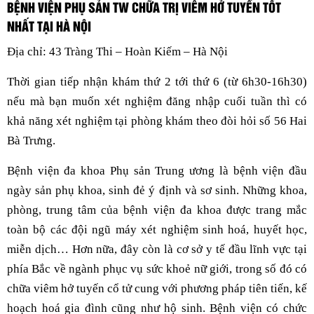
BỆNH VIỆN PHỤ SẢN TW CHỮA TRỊ VIÊM HỞ TUYẾN TỐT
NHẤT TẠI HÀ NỘI
Địa chỉ: 43 Tràng Thi – Hoàn Kiếm – Hà Nội
Thời gian tiếp nhận khám thứ 2 tới thứ 6 (từ 6h30-16h30)
nếu mà bạn muốn xét nghiệm đăng nhập cuối tuần thì có
khả năng xét nghiệm tại phòng khám theo đòi hỏi số 56 Hai
Bà Trưng.
Bệnh viện đa khoa Phụ sản Trung ương là bệnh viện đầu
ngày sản phụ khoa, sinh đẻ ý định và sơ sinh. Những khoa,
phòng, trung tâm của bệnh viện đa khoa được trang mắc
toàn bộ các đội ngũ máy xét nghiệm sinh hoá, huyết học,
miễn dịch… Hơn nữa, đây còn là cơ sở y tế đầu lĩnh vực tại
phía Bắc về ngành phục vụ sức khoẻ nữ giới, trong số đó có
chữa viêm hở tuyến cổ tử cung với phương pháp tiên tiến, kế
hoạch hoá gia đình cũng như hộ sinh. Bệnh viện có chức