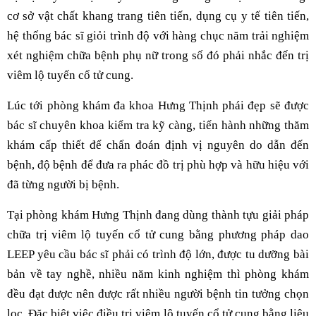
cơ sở vật chất khang trang tiên tiến, dụng cụ y tế tiên tiến,
hệ thống bác sĩ giỏi trình độ với hàng chục năm trải nghiệm
xét nghiệm chữa bệnh phụ nữ trong số đó phải nhắc đến trị
viêm lộ tuyến cổ tử cung.
Lúc tới phòng khám đa khoa Hưng Thịnh phái đẹp sẽ được
bác sĩ chuyên khoa kiểm tra kỹ càng, tiến hành những thăm
khám cấp thiết để chẩn đoán định vị nguyên do dẫn đến
bệnh, độ bệnh để đưa ra phác đồ trị phù hợp và hữu hiệu với
đã từng người bị bệnh.
Tại phòng khám Hưng Thịnh đang dùng thành tựu giải pháp
chữa trị viêm lộ tuyến cổ tử cung bằng phương pháp dao
LEEP yêu cầu bác sĩ phải có trình độ lớn, được tu dưỡng bài
bản về tay nghề, nhiều năm kinh nghiệm thì phòng khám
đều đạt được nên được rất nhiều người bệnh tin tưởng chọn
lọc. Đặc biệt việc điều trị viêm lộ tuyến cổ tử cung bằng liệu