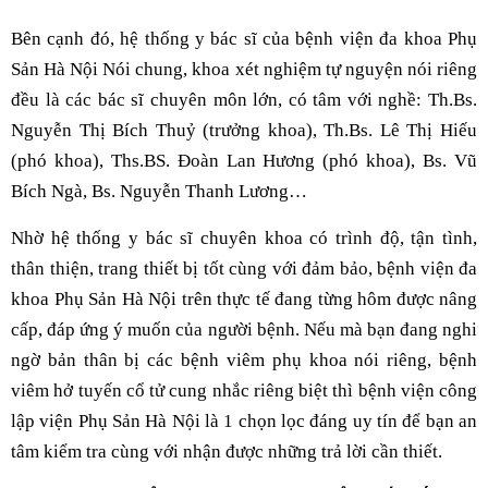
Bên cạnh đó, hệ thống y bác sĩ của bệnh viện đa khoa Phụ
Sản Hà Nội Nói chung, khoa xét nghiệm tự nguyện nói riêng
đều là các bác sĩ chuyên môn lớn, có tâm với nghề: Th.Bs.
Nguyễn Thị Bích Thuỷ (trưởng khoa), Th.Bs. Lê Thị Hiếu
(phó khoa), Ths.BS. Đoàn Lan Hương (phó khoa), Bs. Vũ
Bích Ngà, Bs. Nguyễn Thanh Lương…
Nhờ hệ thống y bác sĩ chuyên khoa có trình độ, tận tình,
thân thiện, trang thiết bị tốt cùng với đảm bảo, bệnh viện đa
khoa Phụ Sản Hà Nội trên thực tế đang từng hôm được nâng
cấp, đáp ứng ý muốn của người bệnh. Nếu mà bạn đang nghi
ngờ bản thân bị các bệnh viêm phụ khoa nói riêng, bệnh
viêm hở tuyến cổ tử cung nhắc riêng biệt thì bệnh viện công
lập viện Phụ Sản Hà Nội là 1 chọn lọc đáng uy tín để bạn an
tâm kiểm tra cùng với nhận được những trả lời cần thiết.