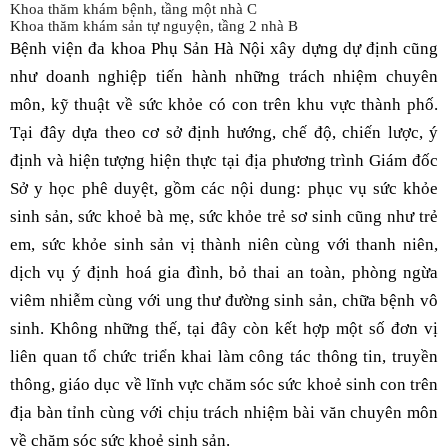
Khoa thăm khám bệnh, tầng một nhà C
Khoa thăm khám sản tự nguyện, tầng 2 nhà B
Bệnh viện đa khoa Phụ Sản Hà Nội xây dựng dự định cũng
như doanh nghiệp tiến hành những trách nhiệm chuyên
môn, kỹ thuật về sức khỏe có con trên khu vực thành phố.
Tại đây dựa theo cơ sở định hướng, chế độ, chiến lược, ý
định và hiện tượng hiện thực tại địa phương trình Giám đốc
Sở y học phê duyệt, gồm các nội dung: phục vụ sức khỏe
sinh sản, sức khoẻ bà mẹ, sức khỏe trẻ sơ sinh cũng như trẻ
em, sức khỏe sinh sản vị thành niên cùng với thanh niên,
dịch vụ ý định hoá gia đình, bỏ thai an toàn, phòng ngừa
viêm nhiễm cùng với ung thư đường sinh sản, chữa bệnh vô
sinh. Không những thế, tại đây còn kết hợp một số đơn vị
liên quan tổ chức triển khai làm công tác thông tin, truyền
thông, giáo dục về lĩnh vực chăm sóc sức khoẻ sinh con trên
địa bàn tỉnh cùng với chịu trách nhiệm bài văn chuyên môn
về chăm sóc sức khoẻ sinh sản.