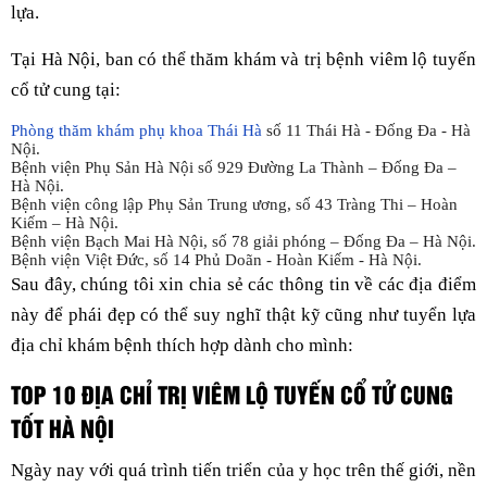
lựa.
Tại Hà Nội, ban có thể thăm khám và trị bệnh viêm lộ tuyến
cổ tử cung tại:
Phòng thăm khám phụ khoa Thái Hà
số 11 Thái Hà - Đống Đa - Hà
Nội.
Bệnh viện Phụ Sản Hà Nội số 929 Đường La Thành – Đống Đa –
Hà Nội.
Bệnh viện công lập Phụ Sản Trung ương, số 43 Tràng Thi – Hoàn
Kiếm – Hà Nội.
Bệnh viện Bạch Mai Hà Nội, số 78 giải phóng – Đống Đa – Hà Nội.
Bệnh viện Việt Đức, số 14 Phủ Doãn - Hoàn Kiếm - Hà Nội.
Sau đây, chúng tôi xin chia sẻ các thông tin về các địa điểm
này để phái đẹp có thể suy nghĩ thật kỹ cũng như tuyển lựa
địa chỉ khám bệnh thích hợp dành cho mình:
TOP 10 ĐỊA CHỈ TRỊ VIÊM LỘ TUYẾN CỔ TỬ CUNG
TỐT HÀ NỘI
Ngày nay với quá trình tiến triển của y học trên thế giới, nền