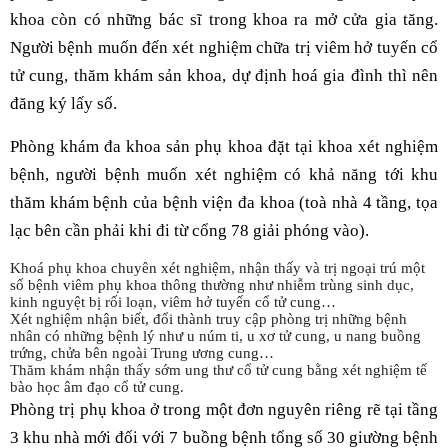
khoa còn có những bác sĩ trong khoa ra mở cửa gia tăng.
Người bệnh muốn đến xét nghiệm chữa trị viêm hở tuyến cổ
tử cung, thăm khám sản khoa, dự định hoá gia đình thì nên
đăng ký lấy số.
Phòng khám đa khoa sản phụ khoa đặt tại khoa xét nghiệm
bệnh, người bệnh muốn xét nghiệm có khả năng tới khu
thăm khám bệnh của bệnh viện đa khoa (toà nhà 4 tầng, tọa
lạc bên cần phải khi đi từ cổng 78 giải phóng vào).
Khoá phụ khoa chuyên xét nghiệm, nhận thấy và trị ngoại trú một
số bệnh viêm phụ khoa thông thường như nhiễm trùng sinh dục,
kinh nguyệt bị rối loạn, viêm hở tuyến cổ tử cung…
Xét nghiệm nhận biết, đổi thành truy cập phòng trị những bệnh
nhân có những bệnh lý như u núm ti, u xơ tử cung, u nang buồng
trứng, chửa bên ngoài Trung ương cung…
Thăm khám nhận thấy sớm ung thư cổ tử cung bằng xét nghiệm tế
bào học âm đạo cổ tử cung.
Phòng trị phụ khoa ở trong một đơn nguyên riêng rẽ tại tầng
3 khu nhà mới đối với 7 buồng bệnh tổng số 30 giường bệnh