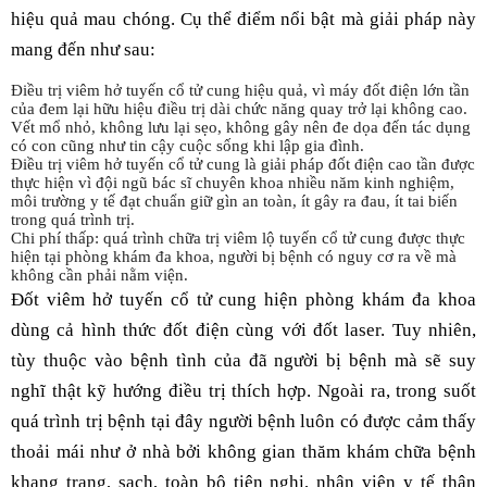
hiệu quả mau chóng. Cụ thể điểm nổi bật mà giải pháp này
mang đến như sau:
Điều trị viêm hở tuyến cổ tử cung hiệu quả, vì máy đốt điện lớn tần
của đem lại hữu hiệu điều trị dài chức năng quay trở lại không cao.
Vết mổ nhỏ, không lưu lại sẹo, không gây nên đe dọa đến tác dụng
có con cũng như tin cậy cuộc sống khi lập gia đình.
Điều trị viêm hở tuyến cổ tử cung là giải pháp đốt điện cao tần được
thực hiện vì đội ngũ bác sĩ chuyên khoa nhiều năm kinh nghiệm,
môi trường y tế đạt chuẩn giữ gìn an toàn, ít gây ra đau, ít tai biến
trong quá trình trị.
Chi phí thấp: quá trình chữa trị viêm lộ tuyến cổ tử cung được thực
hiện tại phòng khám đa khoa, người bị bệnh có nguy cơ ra về mà
không cần phải nằm viện.
Đốt viêm hở tuyến cổ tử cung hiện phòng khám đa khoa
dùng cả hình thức đốt điện cùng với đốt laser. Tuy nhiên,
tùy thuộc vào bệnh tình của đã người bị bệnh mà sẽ suy
nghĩ thật kỹ hướng điều trị thích hợp. Ngoài ra, trong suốt
quá trình trị bệnh tại đây người bệnh luôn có được cảm thấy
thoải mái như ở nhà bởi không gian thăm khám chữa bệnh
khang trang, sạch, toàn bộ tiện nghi, nhân viên y tế thân