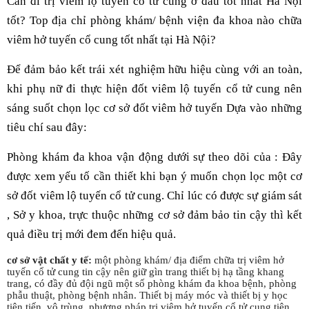
Cần đi trị viêm lộ tuyến cổ tử cung ở đâu tốt nhất Hà Nội
tốt? Top địa chỉ phòng khám/ bệnh viện đa khoa nào chữa
viêm hở tuyến cổ cung tốt nhất tại Hà Nội?
Để đảm bảo kết trái xét nghiệm hữu hiệu cùng với an toàn,
khi phụ nữ đi thực hiện đốt viêm lộ tuyến cổ tử cung nên
sáng suốt chọn lọc cơ sở đốt viêm hở tuyến Dựa vào những
tiêu chí sau đây:
Phòng khám đa khoa vận động dưới sự theo dõi của : Đây
được xem yếu tố cần thiết khi bạn ý muốn chọn lọc một cơ
sở đốt viêm lộ tuyến cổ tử cung. Chỉ lúc có được sự giám sát
, Sở y khoa, trực thuộc những cơ sở đảm bảo tin cậy thì kết
quả điều trị mới đem đến hiệu quả.
cơ sở vật chất y tế:
một phòng khám/ địa điểm chữa trị viêm hở
tuyến cổ tử cung tin cậy nên giữ gìn trang thiết bị hạ tầng khang
trang, có đầy đủ đội ngũ một số phòng khám đa khoa bệnh, phòng
phẫu thuật, phòng bệnh nhân. Thiết bị máy móc và thiết bị y học
tiên tiến, vô trùng, phương pháp trị viêm hở tuyến cổ tử cung tiên