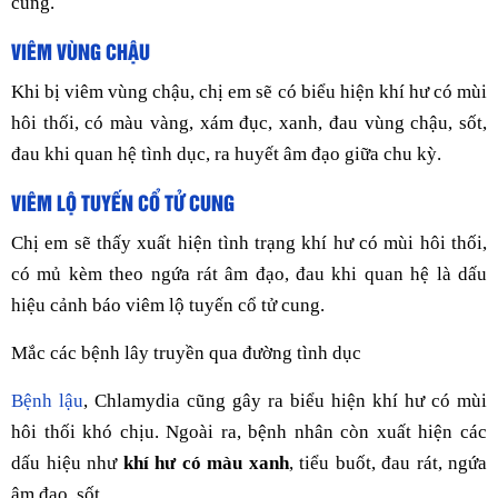
cung.
VIÊM VÙNG CHẬU
Khi bị viêm vùng chậu, chị em sẽ có biểu hiện khí hư có mùi
hôi thối, có màu vàng, xám đục, xanh, đau vùng chậu, sốt,
đau khi quan hệ tình dục, ra huyết âm đạo giữa chu kỳ.
VIÊM LỘ TUYẾN CỔ TỬ CUNG
Chị em sẽ thấy xuất hiện tình trạng khí hư có mùi hôi thối,
có mủ kèm theo ngứa rát âm đạo, đau khi quan hệ là dấu
hiệu cảnh báo viêm lộ tuyến cổ tử cung.
Mắc các bệnh lây truyền qua đường tình dục
Bệnh lậu
, Chlamydia cũng gây ra biểu hiện khí hư có mùi
hôi thối khó chịu. Ngoài ra, bệnh nhân còn xuất hiện các
dấu hiệu như
khí hư có màu xanh
, tiểu buốt, đau rát, ngứa
âm đạo, sốt…