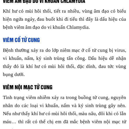
VIÊM ÂM ĐẠO DO VI KHUẨN CHLAMYDIA
Khí hư có mùi hôi thối, tiết ra nhiều, vùng âm đạo có biểu
hiện ngứa ngáy, đau buốt khi đi tiểu thì đây là dấu hiệu của
bệnh viêm âm đạo do vi khuẩn Chlamydia.
VIÊM CỔ TỬ CUNG
Bệnh thường xảy ra do lớp niêm mạc ở cổ tử cung bị virus,
vi khuẩn, nấm, ký sinh trùng tấn công. Dấu hiệu dễ nhận
thấy đó là khí hư có mùi hôi thối, đặc dính, đau tức vùng
bụng dưới.
VIÊM NỘI MẠC TỬ CUNG
Tình trạng viêm nhiễm xảy ra trong buồng tử cung, nguyên
nhân do các loại vi khuẩn, nấm và ký sinh trùng gây nên.
Nếu như thấy khí hư có mùi hôi thối, màu nâu, đôi khi có lẫn
máu… thì rất có thể chị em đã mắc bệnh viêm nội mạc tử