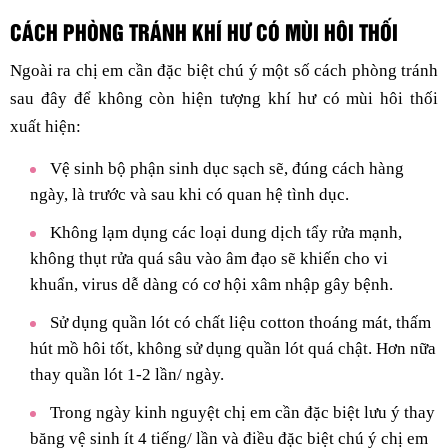
CÁCH PHÒNG TRÁNH KHÍ HƯ CÓ MÙI HÔI THỐI
Ngoài ra chị em cần đặc biệt chú ý một số cách phòng tránh
sau đây để không còn hiện tượng khí hư có mùi hôi thối
xuất hiện:
Vệ sinh bộ phận sinh dục sạch sẽ, đúng cách hàng
ngày, là trước và sau khi có quan hệ tình dục.
Không lạm dụng các loại dung dịch tẩy rửa mạnh,
không thụt rửa quá sâu vào âm đạo sẽ khiến cho vi
khuẩn, virus dễ dàng có cơ hội xâm nhập gây bệnh.
Sử dụng quần lót có chất liệu cotton thoáng mát, thấm
hút mồ hôi tốt, không sử dụng quần lót quá chật. Hơn nữa
thay quần lót 1-2 lần/ ngày.
Trong ngày kinh nguyệt chị em cần đặc biệt lưu ý thay
băng vệ sinh ít 4 tiếng/ lần và điều đặc biệt chú ý chị em