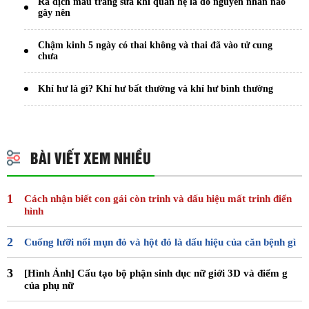
Ra dịch màu trắng sữa khi quan hệ là do nguyên nhân nào
gây nên
Chậm kinh 5 ngày có thai không và thai đã vào tử cung
chưa
Khí hư là gì? Khí hư bất thường và khí hư bình thường
BÀI VIẾT XEM NHIỀU
Cách nhận biết con gái còn trinh và dấu hiệu mất trinh điển
hình
Cuống lưỡi nổi mụn đỏ và hột đỏ là dấu hiệu của căn bệnh gì
[Hình Ảnh] Cấu tạo bộ phận sinh dục nữ giới 3D và điểm g
của phụ nữ