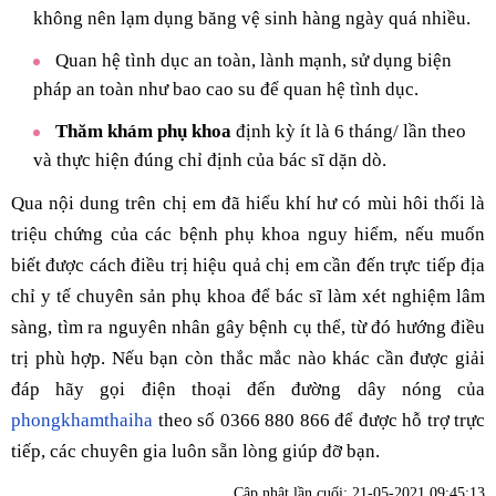
không nên lạm dụng băng vệ sinh hàng ngày quá nhiều.
Quan hệ tình dục an toàn, lành mạnh, sử dụng biện
pháp an toàn như bao cao su để quan hệ tình dục.
Thăm khám phụ khoa
định kỳ ít là 6 tháng/ lần theo
và thực hiện đúng chỉ định của bác sĩ dặn dò.
Qua nội dung trên chị em đã hiểu khí hư có mùi hôi thối là
triệu chứng của các bệnh phụ khoa nguy hiểm, nếu muốn
biết được cách điều trị hiệu quả chị em cần đến trực tiếp địa
chỉ y tế chuyên sản phụ khoa để bác sĩ làm xét nghiệm lâm
sàng, tìm ra nguyên nhân gây bệnh cụ thể, từ đó hướng điều
trị phù hợp. Nếu bạn còn thắc mắc nào khác cần được giải
đáp hãy gọi điện thoại đến đường dây nóng của
phongkhamthaiha
theo số 0366 880 866 để được hỗ trợ trực
tiếp, các chuyên gia luôn sẵn lòng giúp đỡ bạn.
Cập nhật lần cuối:
21-05-2021 09:45:13