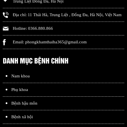
Trung Liệt Đống Đa
,
Hà Nội
Địa chỉ:
11 Thái Hà, Trung Liệt
,
Đống Đa
,
Hà Nội
,
Việt Nam
Hotline:
0366.880.866
Email:
phongkhamthaiha365@gmail.com
DANH MỤC BỆNH CHÍNH
Nam khoa
Phụ khoa
Bệnh hậu môn
Bệnh xã hội