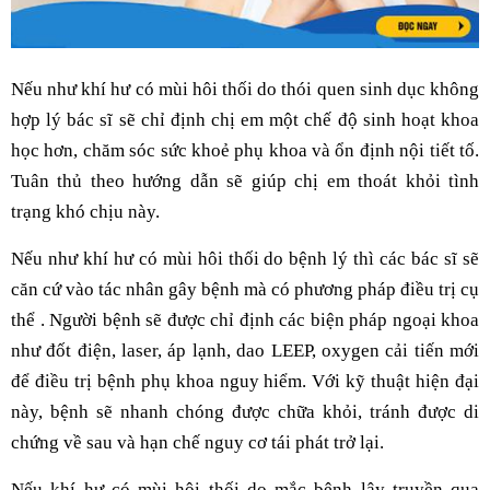
Nếu như khí hư có mùi hôi thối do thói quen sinh dục không
hợp lý bác sĩ sẽ chỉ định chị em một chế độ sinh hoạt khoa
học hơn, chăm sóc sức khoẻ phụ khoa và ổn định nội tiết tố.
Tuân thủ theo hướng dẫn sẽ giúp chị em thoát khỏi tình
trạng khó chịu này.
Nếu như khí hư có mùi hôi thối do bệnh lý thì các bác sĩ sẽ
căn cứ vào tác nhân gây bệnh mà có phương pháp điều trị cụ
thể . Người bệnh sẽ được chỉ định các biện pháp ngoại khoa
như đốt điện, laser, áp lạnh, dao LEEP, oxygen cải tiến mới
để điều trị bệnh phụ khoa nguy hiểm. Với kỹ thuật hiện đại
này, bệnh sẽ nhanh chóng được chữa khỏi, tránh được di
chứng về sau và hạn chế nguy cơ tái phát trở lại.
Nếu khí hư có mùi hôi thối do mắc bệnh lây truyền qua