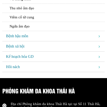
Thu nhỏ âm đạo
Viêm cổ tử cung
Ngứa âm đạo
Bệnh hậu môn
Bệnh xã hội
Kế hoạch hóa GD
Hôi nách
PHÒNG KHÁM ĐA KHOA THÁI HÀ
Địa chỉ
Phòng khám đa khoa Thái Hà
tại: tại
Số 11 Thái Hà,