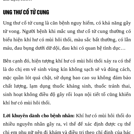
UNG THƯ CỔ TỬ CUNG
Ung thư cổ tử cung là căn bệnh nguy hiểm, có khả năng gây
tử vong. Người bệnh khi mắc ung thư cổ tử cung thường có
biểu hiện khí hư có mùi hôi thối, màu sắc bất thường, có lẫn
máu, đau bụng dưới dữ dội, đau khi có quan hệ tình dục…
Bên cạnh đó, hiện tượng khí hư có mùi hôi thối xảy ra có thể
là do chị em vê sinh vùng kín không sạch sẽ và đúng cách,
mặc quần lót quá chật, sử dụng bao cao su không đảm bảo
chất lượng, lạm dụng thuốc kháng sinh, thuốc tránh thai,
sinh hoạt không điều độ gây rối loạn nội tiết tố cũng khiến
khí hư có mùi hôi thối.
Lời khuyên dành cho bệnh nhân:
Khí hư có mùi hôi thối do
nhiều nguyên nhân gây ra, vì thế để xác định được cụ thể
chị em phụ nữ nên đi khám và điều trị theo chỉ định của bác