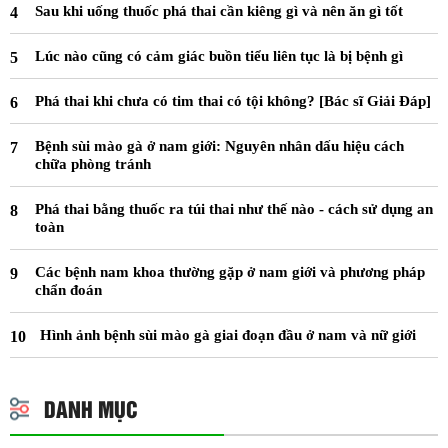
Sau khi uống thuốc phá thai cần kiêng gì và nên ăn gì tốt
Lúc nào cũng có cảm giác buồn tiểu liên tục là bị bệnh gì
Phá thai khi chưa có tim thai có tội không? [Bác sĩ Giải Đáp]
Bệnh sùi mào gà ở nam giới: Nguyên nhân dấu hiệu cách
chữa phòng tránh
Phá thai bằng thuốc ra túi thai như thế nào - cách sử dụng an
toàn
Các bệnh nam khoa thường gặp ở nam giới và phương pháp
chẩn đoán
Hình ảnh bệnh sùi mào gà giai đoạn đầu ở nam và nữ giới
DANH MỤC