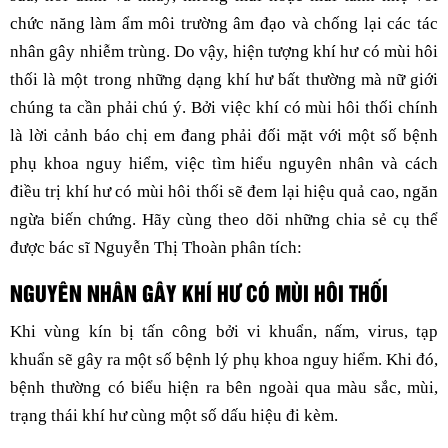
chức năng làm ẩm môi trường âm đạo và chống lại các tác
nhân gây nhiễm trùng. Do vậy, hiện tượng khí hư có mùi hôi
thối là một trong những dạng khí hư bất thường mà nữ giới
chúng ta cần phải chú ý. Bởi việc khí có mùi hôi thối chính
là lời cảnh báo chị em đang phải đối mặt với một số bệnh
phụ khoa nguy hiểm, việc tìm hiểu nguyên nhân và cách
điều trị khí hư có mùi hôi thối sẽ đem lại hiệu quả cao, ngăn
ngừa biến chứng. Hãy cùng theo dõi những chia sẻ cụ thể
được bác sĩ Nguyễn Thị Thoàn phân tích:
NGUYÊN NHÂN GÂY KHÍ HƯ CÓ MÙI HÔI THỐI
Khi vùng kín bị tấn công bởi vi khuẩn, nấm, virus, tạp
khuẩn sẽ gây ra một số bệnh lý phụ khoa nguy hiểm. Khi đó,
bệnh thường có biểu hiện ra bên ngoài qua màu sắc, mùi,
trạng thái khí hư cùng một số dấu hiệu đi kèm.