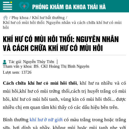
PHÒNG KHÁM ĐA KHOA THÁI HÀ
/
Phụ khoa
/
Khí hư bất thường
/
Khí hư có mùi hôi thối: Nguyên nhân và cách chữa khí hư có mùi
hôi
KHÍ HƯ CÓ MÙI HÔI THỐI: NGUYÊN NHÂN
VÀ CÁCH CHỮA KHÍ HƯ CÓ MÙI HÔI
Tác giả:
Nguyễn Thủy Tiên
Tham vấn y khoa:
BS. CKI Hoàng Thị Bình Nguyên
Lượt xem:
13726
Cách chữa khí hư có mùi hôi thối
, khí hư ra nhiều và có
mùi hôi,khí hư có mùi trứng thối,cách trị huyết trắng có mùi
hôi, khí hư có mùi hôi tanh, vùng kín có mùi hôi thối... được
nhiều chị em quan tâm khi thấy có các dấu hiệu bên trên.
Bình thường
khí hư ở nữ giới
có màu trắng trong hoặc trắng
sữa, hơi dính và nhầy, không mùi hoặc mùi tanh nhẹ với