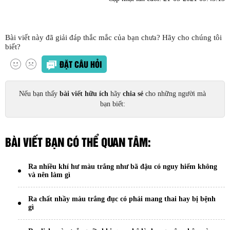
Bài viết này đã giải đáp thắc mắc của bạn chưa? Hãy cho chúng tôi
biết?
ĐẶT CÂU HỎI
Nếu bạn thấy
bài viết hữu ích
hãy
chia sẻ
cho những người mà
bạn biết:
BÀI VIẾT BẠN CÓ THỂ QUAN TÂM:
Ra nhiều khí hư màu trắng như bã đậu có nguy hiểm không
và nên làm gì
Ra chất nhầy màu trắng đục có phải mang thai hay bị bệnh
gì