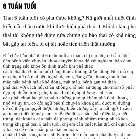
6 TUẦN TUỔI
Thai 6 tuần tuổi có phá được không? Nữ giới nhất thiết định
kiến cẩn thận trước khi thực hiện phá thai. 1 Khi đã làm phá
thai thì không thể dừng nửa chừng do bào thai có khả năng
bắt gặp tai biến, bị dị tật hoặc tiến triển thất thường.
Để chắc hẳn phá thai 6 tuần tuổi an toàn, chị em phụ nữ cần thiết
đến bệnh viện chuyên khoa chuyên khoa để xét nghiệm, bảo đảm
tình trạng sức khỏe ổn định trước khi phá thai:
cách phá thai 6 tuần tuổi bằng thuốc không được dùng Nếu mà chị
em phụ nữ có thai bên ngoài dạ con, đang đặt khoảng tránh thai,
mắc mắc bệnh máu khó đông, mất máu, bệnh gan và thận…
phá thai với cách hút chân không chớ nên sử dụng cho một số phái
đẹp bị nhiễm trùng phụ khoa, bị dị dạng đường sinh sản.
cần phải chọn lựa phá thai ở những phòng khám phá thai không
nhỏ và uy tín, có đội ngũ bác sĩ chuyên khoa giỏi, được tu dưỡng,
để có thể giải quyết được những biến chứng xảy ra bất ngờ 1 cách
an toàn ; thiết bị máy móc y tế tiên tiến, chắc chắn điều kiện tiệt
trùng, tiệt khuẩn cẩn thận để phòng tránh nhiễm trùng phụ khoa.
trong khi phá thai 6 tuần tuổi, chị em cần thiết tuân thủ chỉ định của
y bác sĩ để chắc chắn phá thai an toàn.
chuẩn bị sẵn sàng tâm sinh lý trước lúc tiến hành phá thai; chị em