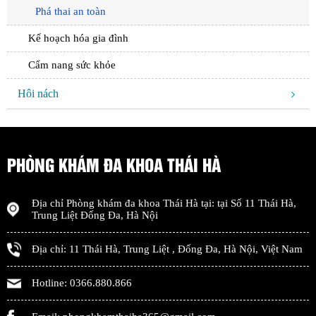
Phá thai an toàn
Kế hoạch hóa gia đình
Cẩm nang sức khỏe
Hôi nách
PHÒNG KHÁM ĐA KHOA THÁI HÀ
Địa chỉ
Phòng khám đa khoa Thái Hà
tại: tại
Số 11 Thái Hà,
Trung Liệt Đống Đa
,
Hà Nội
Địa chỉ:
11 Thái Hà, Trung Liệt
,
Đống Đa
,
Hà Nội
,
Việt Nam
Hotline:
0366.880.866