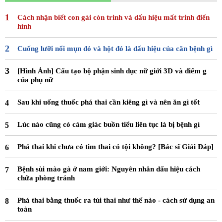
Cách nhận biết con gái còn trinh và dấu hiệu mất trinh điển
hình
Cuống lưỡi nổi mụn đỏ và hột đỏ là dấu hiệu của căn bệnh gì
[Hình Ảnh] Cấu tạo bộ phận sinh dục nữ giới 3D và điểm g
của phụ nữ
Sau khi uống thuốc phá thai cần kiêng gì và nên ăn gì tốt
Lúc nào cũng có cảm giác buồn tiểu liên tục là bị bệnh gì
Phá thai khi chưa có tim thai có tội không? [Bác sĩ Giải Đáp]
Bệnh sùi mào gà ở nam giới: Nguyên nhân dấu hiệu cách
chữa phòng tránh
Phá thai bằng thuốc ra túi thai như thế nào - cách sử dụng an
toàn