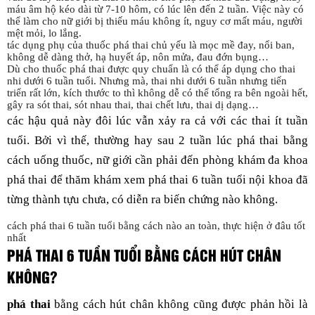
máu âm hộ kéo dài từ 7-10 hôm, có lúc lên đến 2 tuần. Việc này có
thể làm cho nữ giới bị thiếu máu không ít, nguy cơ mất máu, người
mệt mỏi, lo lắng.
tác dụng phụ của thuốc phá thai chủ yếu là mọc mề đay, nổi ban,
không dễ dàng thở, hạ huyết áp, nôn mửa, đau đớn bụng…
Dù cho thuốc phá thai được quy chuẩn là có thể áp dụng cho thai
nhi dưới 6 tuần tuổi. Nhưng mà, thai nhi dưới 6 tuần nhưng tiến
triển rất lớn, kích thước to thì không dễ có thể tống ra bên ngoài hết,
gây ra sót thai, sót nhau thai, thai chết lưu, thai dị dạng…
các hậu quả này đôi lúc vẫn xảy ra cả với các thai ít tuần
tuổi. Bởi vì thế, thường hay sau 2 tuần lúc phá thai bằng
cách uống thuốc, nữ giới cần phải đến phòng khám đa khoa
phá thai để thăm khám xem phá thai 6 tuần tuổi nội khoa đã
từng thành tựu chưa, có diễn ra biến chứng nào không.
cách phá thai 6 tuần tuổi bằng cách nào an toàn, thực hiện ở đâu tốt
nhất
PHÁ THAI 6 TUẦN TUỔI BẰNG CÁCH HÚT CHÂN
KHÔNG?
phá thai
bằng cách hút chân không cũng được phản hồi là