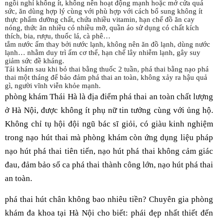
ngồi nghỉ không ít, không nên hoạt động mạnh hoặc mở cửa quá
sức, ăn dùng hợp lý cùng với phù hợp với cách bổ sung không ít
thực phẩm dưỡng chất, chứa nhiều vitamin, hạn chế đồ ăn cay
nóng, thức ăn nhiều có nhiều mỡ, quần áo sử dụng có chất kích
thích, bia, rượu, thuốc lá, cà phê…
tắm nước ấm thay bởi nước lạnh, không nên ăn đồ lạnh, dùng nước
lạnh… nhằm duy trì ấm cơ thể, hạn chế lây nhiễm lạnh, gây suy
giảm sức đề kháng.
Tái khám sau khi bỏ thai bằng thuốc 2 tuần, phá thai bằng nạo phá
thai một tháng để bảo đảm phá thai an toàn, không xảy ra hậu quả
gì, người vĩnh viễn khỏe mạnh.
phòng khám Thái Hà là địa điểm phá thai an toàn chất lượng
ở Hà Nội, được không ít phụ nữ tin tưởng cùng với ủng hộ.
Không chỉ tụ hội đội ngũ bác sĩ giỏi, có giàu kinh nghiệm
trong nạo hút thai mà phòng khám còn ứng dụng liệu pháp
nạo hút phá thai tiên tiến, nạo hút phá thai không cảm giác
đau, đảm bảo số ca phá thai thành công lớn, nạo hút phá thai
an toàn.
phá thai hút chân không bao nhiêu tiền? Chuyên gia phòng
khám đa khoa tại Hà Nội cho biết: phái đẹp nhất thiết đến