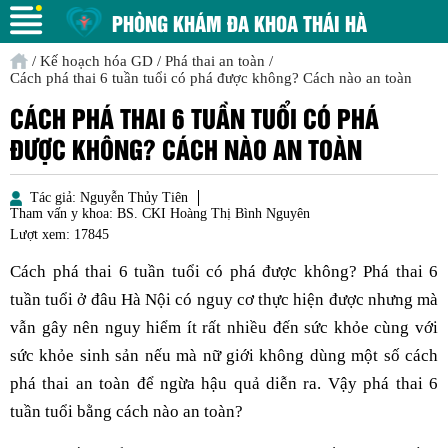
PHÒNG KHÁM ĐA KHOA THÁI HÀ
/
Kế hoạch hóa GD
/
Phá thai an toàn
/
Cách phá thai 6 tuần tuổi có phá được không? Cách nào an toàn
CÁCH PHÁ THAI 6 TUẦN TUỔI CÓ PHÁ
ĐƯỢC KHÔNG? CÁCH NÀO AN TOÀN
Tác giả:
Nguyễn Thủy Tiên
Tham vấn y khoa:
BS. CKI Hoàng Thị Bình Nguyên
Lượt xem:
17845
Cách phá thai 6 tuần tuổi có phá được không? Phá thai 6
tuần tuổi ở đâu Hà Nội có nguy cơ thực hiện được nhưng mà
vẫn gây nên nguy hiểm ít rất nhiều đến sức khỏe cùng với
sức khỏe sinh sản nếu mà nữ giới không dùng một số cách
phá thai an toàn để ngừa hậu quả diễn ra. Vậy phá thai 6
tuần tuổi bằng cách nào an toàn?