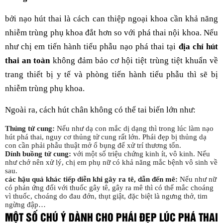
bởi nạo hút thai là cách can thiệp ngoại khoa cần khả năng
nhiễm trùng phụ khoa đắt hơn so với phá thai nội khoa. Nếu
như chị em tiến hành tiểu phẫu nạo phá thai tại
địa chỉ hút
thai an toàn
không đảm bảo cơ hội tiệt trùng tiệt khuẩn về
trang thiết bị y tế và phòng tiến hành tiểu phẫu thì sẽ bị
nhiễm trùng phụ khoa.
Ngoài ra, cách hút chân không có thể tai biến lớn như:
Thủng tử cung:
Nếu như dạ con mắc dị dạng thì trong lúc làm nạo
hút phá thai, nguy cơ thủng tử cung rất lớn. Phái đẹp bị thủng dạ
con cần phải phẫu thuật mở ổ bụng để xử trí thương tổn.
Dính buồng tử cung:
với một số triệu chứng kinh ít, vô kinh. Nếu
như chớ nên xử lý, chị em phụ nữ có khả năng mắc bệnh vô sinh về
sau.
các hậu quả khác tiếp diễn khi gây ra tê, dẫn đến mê:
Nếu như nữ
có phản ứng đối với thuốc gây tê, gây ra mê thì có thể mắc choáng
vì thuốc, choáng do đau đớn, thụt giật, đặc biệt là ngưng thở, tim
ngừng đập…
MỘT SỐ CHÚ Ý DÀNH CHO PHÁI ĐẸP LÚC PHÁ THAI