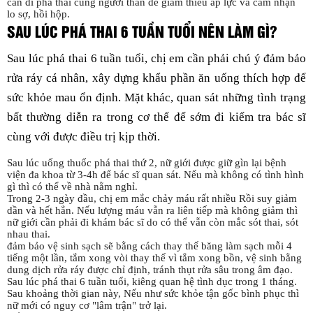
cần đi phá thai cùng người thân để giảm thiểu áp lực và cảm nhận
lo sợ, hồi hộp.
SAU LÚC PHÁ THAI 6 TUẦN TUỔI NÊN LÀM GÌ?
Sau lúc phá thai 6 tuần tuổi, chị em cần phải chú ý đảm bảo
rửa ráy cá nhân, xây dựng khẩu phần ăn uống thích hợp để
sức khỏe mau ổn định. Mặt khác, quan sát những tình trạng
bất thường diễn ra trong cơ thể để sớm đi kiểm tra bác sĩ
cùng với được điều trị kịp thời.
Sau lúc uống thuốc phá thai thứ 2, nữ giới được giữ gìn lại bệnh
viện đa khoa từ 3-4h để bác sĩ quan sát. Nếu mà không có tình hình
gì thì có thể về nhà nằm nghỉ.
Trong 2-3 ngày đầu, chị em mắc chảy máu rất nhiều Rồi suy giảm
dần và hết hẳn. Nếu lượng máu vẫn ra liên tiếp mà không giảm thì
nữ giới cần phải đi khám bác sĩ do có thể vẫn còn mắc sót thai, sót
nhau thai.
đảm bảo vệ sinh sạch sẽ bằng cách thay thế băng làm sạch mỗi 4
tiếng một lần, tắm xong vòi thay thế vì tắm xong bồn, vệ sinh bằng
dung dịch rửa ráy được chỉ định, tránh thụt rửa sâu trong âm đạo.
Sau lúc phá thai 6 tuần tuổi, kiêng quan hệ tình dục trong 1 tháng.
Sau khoảng thời gian này, Nếu như sức khỏe tận gốc bình phục thì
nữ mới có nguy cơ "lâm trận" trở lại.