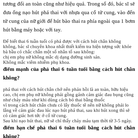
tương đối an toàn cũng như hiệu quả. Trong số đó, bác sĩ sẽ
đưa ống nạo hút phá thai với nhựa qua cổ tử cung, vào đến
tử cung của nữ giới để hút bào thai ra phía ngoài qua 1 bơm
hút bằng máy hoặc với tay.
Để biết thai 6 tuần tuổi có phá được với cách hút chân không
không, bác sĩ chuyên khoa nhất thiết kiểm tra hiện tượng sức khỏe
bà bầu có chắc chắn một số nhân tố sau không:
chị em phụ nữ không mắc dị dạng đường sinh sản.
Không mắc viêm nhiễm phụ khoa.
điểm mạnh của phá thai 6 tuần tuổi bằng cách hút chân
không?
phá thai với cách hút chân chớ nên phản hồi là an toàn, hữu hiệu
cao, chị em phụ nữ không phải gồng gánh cảm giác đau bụng cũng
như chảy máu như khi dùng cách bỏ thai bằng thuốc
vì trong cách hút chân chưa có lấy thuốc tê nên nữ không phải lo
lắng về cảm giác đau lúc nạo hút phá thai, sau khi hút xong thì sẽ
có cảm giác hơi tức ở cổ tử cung.
Sau khi nạo hút thai, nữ sẽ chỉ thấy chảy máu tạm thời từ 3-5 ngày.
điểm hạn chế phá thai 6 tuần tuổi bằng cách hút chân
không?