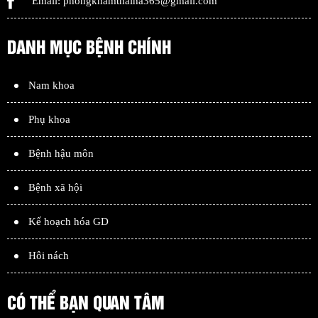
Email:
phongkhamthaiha365@gmail.com
DANH MỤC BỆNH CHÍNH
Nam khoa
Phụ khoa
Bệnh hậu môn
Bệnh xã hội
Kế hoạch hóa GD
Hôi nách
CÓ THỂ BẠN QUAN TÂM