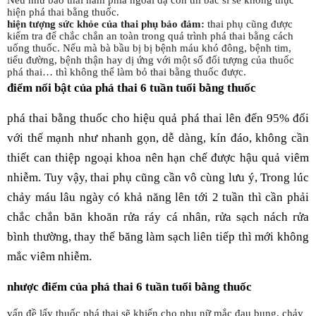
Nếu như bào thai nằm phía ngoài dạ con thì bác sĩ sẽ không thực
hiện phá thai bằng thuốc.
hiện tượng sức khỏe của thai phụ bảo đảm:
thai phụ cũng được
kiểm tra để chắc chắn an toàn trong quá trình phá thai bằng cách
uống thuốc. Nếu mà bà bầu bị bị bệnh máu khó đông, bệnh tim,
tiểu đường, bệnh thận hay dị ứng với một số đối tượng của thuốc
phá thai… thì không thể làm bỏ thai bằng thuốc được.
điểm nổi bật của phá thai 6 tuần tuổi bằng thuốc
phá thai bằng thuốc cho hiệu quả phá thai lên đến 95% đối
với thế mạnh như nhanh gọn, dễ dàng, kín đáo, không cần
thiết can thiệp ngoại khoa nên hạn chế được hậu quả viêm
nhiễm. Tuy vậy, thai phụ cũng cần vô cùng lưu ý, Trong lúc
chảy máu lâu ngày có khả năng lên tới 2 tuần thì cần phải
chắc chắn băn khoăn rửa ráy cá nhân, rửa sạch nách rửa
bình thường, thay thế băng làm sạch liên tiếp thì mới không
mắc viêm nhiễm.
nhược điểm của phá thai 6 tuần tuổi bằng thuốc
vấn đề lấy thuốc phá thai sẽ khiến cho phụ nữ mắc đau bụng, chảy