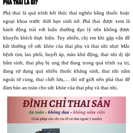
PHÁ THAI LÀ GÌ?
Phá thai là quá trình kết thúc thai nghén bằng thuốc hoặc
ngoại khoa trước thời hạn sinh nở. Phá thai được xem là
hành động trái với luân thường đạo lý nên không được
khuyến khích thực hiện. Tuy nhiên, chị em khi gặp vấn đề
bất thường về sức khỏe của thai phụ và thai nhi như: Mắc
bệnh tim, lao phổi, huyết áp, máu khó động, thai nhi dị tật
bẩm sinh, thai phụ bị ung thư đang trong quá trình xạ trị,
đang sử dụng quá nhiều thuốc kháng sinh, thai nhi nằm
ngoài tử cung, thai chết lưu,… thì nữ giới nên phá thai để
đảm bảo an toàn cho sức khỏe của thai phụ và thai nhi.