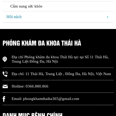
Cẩm nang sức khỏe
Hôi nách
PHÒNG KHÁM ĐA KHOA THÁI HÀ
Địa chỉ
Phòng khám đa khoa Thái Hà
tại: tại
Số 11 Thái Hà,
Trung Liệt Đống Đa
,
Hà Nội
Địa chỉ:
11 Thái Hà, Trung Liệt
,
Đống Đa
,
Hà Nội
,
Việt Nam
Hotline:
0366.880.866
Email:
phongkhamthaiha365@gmail.com
DANH MỤC BỆNH CHÍNH