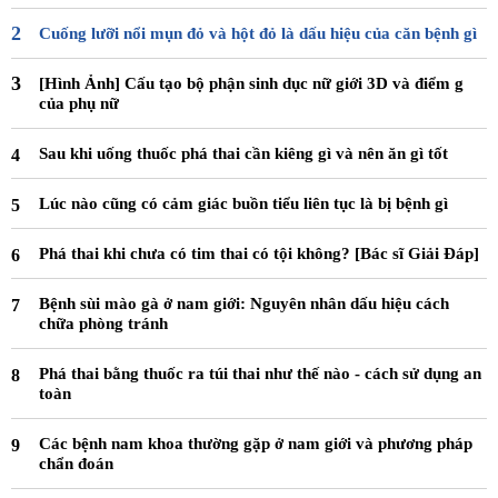
Cuống lưỡi nổi mụn đỏ và hột đỏ là dấu hiệu của căn bệnh gì
[Hình Ảnh] Cấu tạo bộ phận sinh dục nữ giới 3D và điểm g
của phụ nữ
Sau khi uống thuốc phá thai cần kiêng gì và nên ăn gì tốt
Lúc nào cũng có cảm giác buồn tiểu liên tục là bị bệnh gì
Phá thai khi chưa có tim thai có tội không? [Bác sĩ Giải Đáp]
Bệnh sùi mào gà ở nam giới: Nguyên nhân dấu hiệu cách
chữa phòng tránh
Phá thai bằng thuốc ra túi thai như thế nào - cách sử dụng an
toàn
Các bệnh nam khoa thường gặp ở nam giới và phương pháp
chẩn đoán