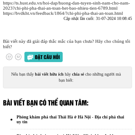
https://ts.hust.edu.vn/hoi-dap/huong-dan-tuyen-sinh-nam-cho-nam-
2023?chi-phi-pha-thai-an-toan-het-bao-nhieu-tien-6789.html
https://bvdkht.vn/feedback/1864/?chi-phi-pha-thai-an-toan.html
Cập nhật lần cuối:
31-07-2024 10:08:45
Bài viết này đã giải đáp thắc mắc của bạn chưa? Hãy cho chúng tôi
biết?
ĐẶT CÂU HỎI
Nếu bạn thấy
bài viết hữu ích
hãy
chia sẻ
cho những người mà
bạn biết:
BÀI VIẾT BẠN CÓ THỂ QUAN TÂM:
Phòng khám phá thai Thái Hà ở Hà Nội - Địa chỉ phá thai
uy tín