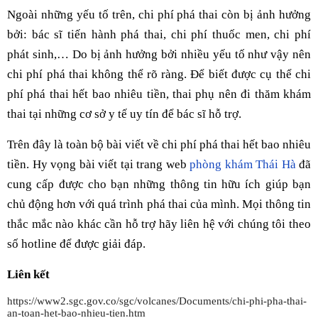
Ngoài những yếu tố trên, chi phí phá thai còn bị ảnh hưởng
bởi: bác sĩ tiến hành phá thai, chi phí thuốc men, chi phí
phát sinh,… Do bị ảnh hưởng bởi nhiều yếu tố như vậy nên
chi phí phá thai không thể rõ ràng. Để biết được cụ thể chi
phí phá thai hết bao nhiêu tiền, thai phụ nên đi thăm khám
thai tại những cơ sở y tế uy tín để bác sĩ hỗ trợ.
Trên đây là toàn bộ bài viết về chi phí phá thai hết bao nhiêu
tiền. Hy vọng bài viết tại trang web
phòng khám Thái Hà
đã
cung cấp được cho bạn những thông tin hữu ích giúp bạn
chủ động hơn với quá trình phá thai của mình. Mọi thông tin
thắc mắc nào khác cần hỗ trợ hãy liên hệ với chúng tôi theo
số hotline để được giải đáp.
Liên kết
https://www2.sgc.gov.co/sgc/volcanes/Documents/chi-phi-pha-thai-
an-toan-het-bao-nhieu-tien.htm