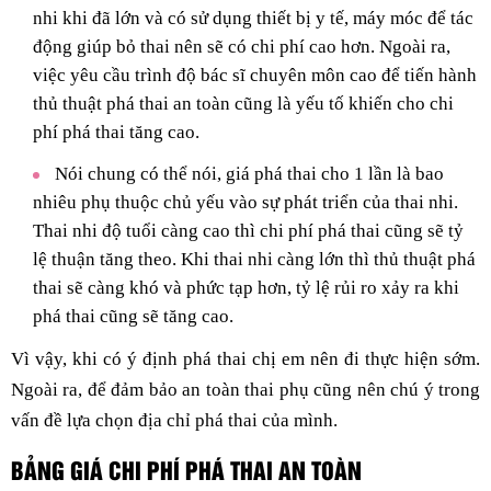
nhi khi đã lớn và có sử dụng thiết bị y tế, máy móc để tác
động giúp bỏ thai nên sẽ có chi phí cao hơn. Ngoài ra,
việc yêu cầu trình độ bác sĩ chuyên môn cao để tiến hành
thủ thuật phá thai an toàn cũng là yếu tố khiến cho chi
phí phá thai tăng cao.
Nói chung có thể nói, giá phá thai cho 1 lần là bao
nhiêu phụ thuộc chủ yếu vào sự phát triển của thai nhi.
Thai nhi độ tuổi càng cao thì chi phí phá thai cũng sẽ tỷ
lệ thuận tăng theo. Khi thai nhi càng lớn thì thủ thuật phá
thai sẽ càng khó và phức tạp hơn, tỷ lệ rủi ro xảy ra khi
phá thai cũng sẽ tăng cao.
Vì vậy, khi có ý định phá thai chị em nên đi thực hiện sớm.
Ngoài ra, để đảm bảo an toàn thai phụ cũng nên chú ý trong
vấn đề lựa chọn địa chỉ phá thai của mình.
BẢNG GIÁ CHI PHÍ PHÁ THAI AN TOÀN