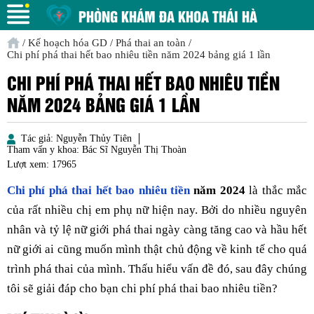
PHÒNG KHÁM ĐA KHOA THÁI HÀ
/
Kế hoạch hóa GD
/
Phá thai an toàn
/
Chi phí phá thai hết bao nhiêu tiền năm 2024 bảng giá 1 lần
CHI PHÍ PHÁ THAI HẾT BAO NHIÊU TIỀN
NĂM 2024 BẢNG GIÁ 1 LẦN
Tác giả:
Nguyễn Thủy Tiên
Tham vấn y khoa:
Bác Sĩ Nguyễn Thị Thoàn
Lượt xem:
17965
Chi phí phá thai hết bao nhiêu tiền
năm 2024
là thắc mắc
của rất nhiều chị em phụ nữ hiện nay. Bởi do nhiều nguyên
nhân và tỷ lệ nữ giới phá thai ngày càng tăng cao và hầu hết
nữ giới ai cũng muốn mình thật chủ động về kinh tế cho quá
trình phá thai của mình. Thấu hiểu vấn đề đó, sau đây chúng
tôi sẽ giải đáp cho bạn chi phí phá thai bao nhiêu tiền?