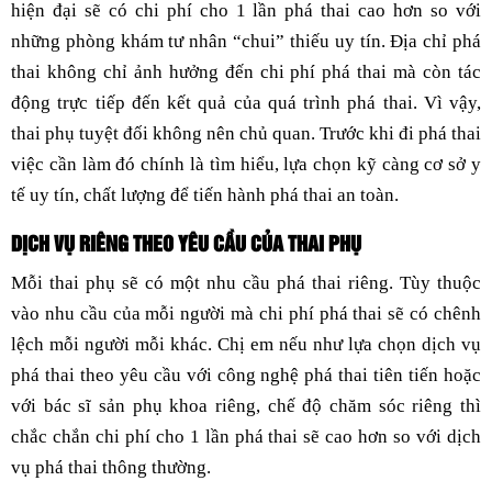
hiện đại sẽ có chi phí cho 1 lần phá thai cao hơn so với
những phòng khám tư nhân “chui” thiếu uy tín. Địa chỉ phá
thai không chỉ ảnh hưởng đến chi phí phá thai mà còn tác
động trực tiếp đến kết quả của quá trình phá thai. Vì vậy,
thai phụ tuyệt đối không nên chủ quan. Trước khi đi phá thai
việc cần làm đó chính là tìm hiểu, lựa chọn kỹ càng cơ sở y
tế uy tín, chất lượng để tiến hành phá thai an toàn.
DỊCH VỤ RIÊNG THEO YÊU CẦU CỦA THAI PHỤ
Mỗi thai phụ sẽ có một nhu cầu phá thai riêng. Tùy thuộc
vào nhu cầu của mỗi người mà chi phí phá thai sẽ có chênh
lệch mỗi người mỗi khác. Chị em nếu như lựa chọn dịch vụ
phá thai theo yêu cầu với công nghệ phá thai tiên tiến hoặc
với bác sĩ sản phụ khoa riêng, chế độ chăm sóc riêng thì
chắc chắn chi phí cho 1 lần phá thai sẽ cao hơn so với dịch
vụ phá thai thông thường.