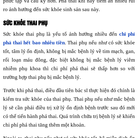
phức tạp và cầu kỳ hơn. Phá thai khi này tiềm ẩn nhiều rủi
ro ảnh hưởng đến sức khỏe sinh sản sau này.
SỨC KHỎE THAI PHỤ
Sức khỏe thai phụ là yếu tố ảnh hưởng nhiều đến
chi phí
phá thai hết bao nhiêu tiền
. Thai phụ nếu như có sức khỏe
tốt, tâm lý ổn định, không bị mắc bệnh lý về tim mạch, gan,
rối loạn máu đông, đặc biệt không bị mắc bệnh lý viêm
nhiễm phụ khoa thì chi phí phá thai sẽ thấp hơn so với
trường hợp thai phụ bị mắc bệnh lý.
Trước khi phá thai, điều đầu tiên bác sĩ thực hiện đó chính là
kiểm tra sức khỏe của thai phụ. Thai phụ nếu như mắc bệnh
lý sẽ cần phải điều trị xử lý ổn định bệnh trước sau đó mới
có thể tiến hành phá thai. Quá trình chữa trị bệnh lý sẽ khiến
chi phí phá thai tăng thêm một khoản.