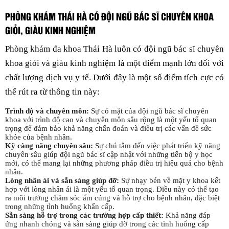
PHÒNG KHÁM THÁI HÀ CÓ ĐỘI NGŨ BÁC SĨ CHUYÊN KHOA
GIỎI, GIÀU KINH NGHIỆM
Phòng khám đa khoa Thái Hà luôn có đội ngũ bác sĩ chuyên
khoa giỏi và giàu kinh nghiệm là một điểm mạnh lớn đối với
chất lượng dịch vụ y tế. Dưới đây là một số điểm tích cực có
thể rút ra từ thông tin này:
Trình độ và chuyên môn:
Sự có mặt của đội ngũ bác sĩ chuyên
khoa với trình độ cao và chuyên môn sâu rộng là một yếu tố quan
trọng để đảm bảo khả năng chẩn đoán và điều trị các vấn đề sức
khỏe của bệnh nhân.
Kỹ càng năng chuyên sâu:
Sự chú tâm đến việc phát triển kỹ năng
chuyên sâu giúp đội ngũ bác sĩ cập nhật với những tiến bộ y học
mới, có thể mang lại những phương pháp điều trị hiệu quả cho bệnh
nhân.
Lòng nhân ái và sẵn sàng giúp đỡ:
Sự nhạy bén về mặt y khoa kết
hợp với lòng nhân ái là một yếu tố quan trọng. Điều này có thể tạo
ra môi trường chăm sóc ấm cúng và hỗ trợ cho bệnh nhân, đặc biệt
trong những tình huống khẩn cấp.
Sẵn sàng hỗ trợ trong các trường hợp cấp thiết:
Khả năng đáp
ứng nhanh chóng và sẵn sàng giúp đỡ trong các tình huống cấp