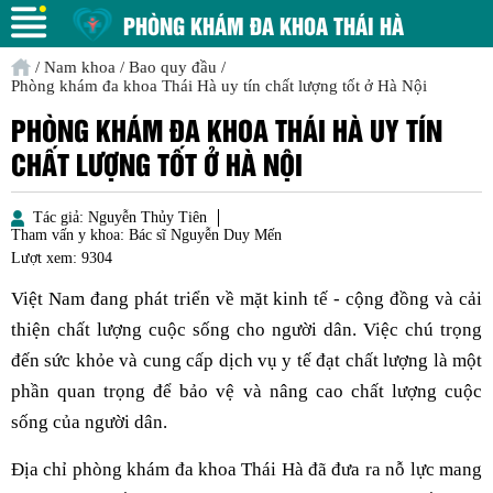
PHÒNG KHÁM ĐA KHOA THÁI HÀ
/
Nam khoa
/
Bao quy đầu
/
Phòng khám đa khoa Thái Hà uy tín chất lượng tốt ở Hà Nội
PHÒNG KHÁM ĐA KHOA THÁI HÀ UY TÍN
CHẤT LƯỢNG TỐT Ở HÀ NỘI
Tác giả:
Nguyễn Thủy Tiên
Tham vấn y khoa:
Bác sĩ Nguyễn Duy Mến
Lượt xem:
9304
Việt Nam đang phát triển về mặt kinh tế - cộng đồng và cải
thiện chất lượng cuộc sống cho người dân. Việc chú trọng
đến sức khỏe và cung cấp dịch vụ y tế đạt chất lượng là một
phần quan trọng để bảo vệ và nâng cao chất lượng cuộc
sống của người dân.
Địa chỉ phòng khám đa khoa Thái Hà đã đưa ra nỗ lực mang