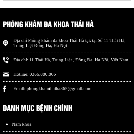
PHÒNG KHÁM ĐA KHOA THÁI HÀ
Địa chỉ
Phòng khám đa khoa Thái Hà
tại: tại
Số 11 Thái Hà,
Trung Liệt Đống Đa
,
Hà Nội
Địa chỉ:
11 Thái Hà, Trung Liệt
,
Đống Đa
,
Hà Nội
,
Việt Nam
Hotline:
0366.880.866
Email:
phongkhamthaiha365@gmail.com
DANH MỤC BỆNH CHÍNH
Nam khoa