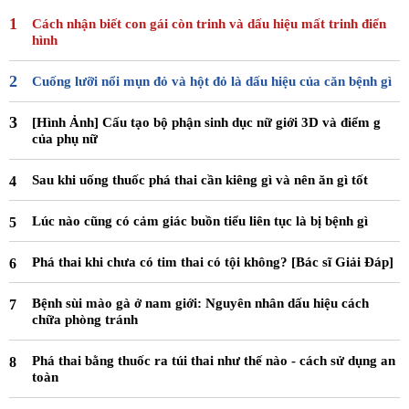
Cách nhận biết con gái còn trinh và dấu hiệu mất trinh điển
hình
Cuống lưỡi nổi mụn đỏ và hột đỏ là dấu hiệu của căn bệnh gì
[Hình Ảnh] Cấu tạo bộ phận sinh dục nữ giới 3D và điểm g
của phụ nữ
Sau khi uống thuốc phá thai cần kiêng gì và nên ăn gì tốt
Lúc nào cũng có cảm giác buồn tiểu liên tục là bị bệnh gì
Phá thai khi chưa có tim thai có tội không? [Bác sĩ Giải Đáp]
Bệnh sùi mào gà ở nam giới: Nguyên nhân dấu hiệu cách
chữa phòng tránh
Phá thai bằng thuốc ra túi thai như thế nào - cách sử dụng an
toàn