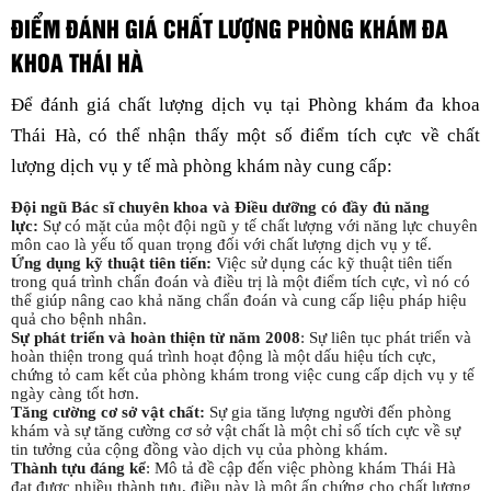
ĐIỂM ĐÁNH GIÁ CHẤT LƯỢNG PHÒNG KHÁM ĐA
KHOA THÁI HÀ
Để đánh giá chất lượng dịch vụ tại Phòng khám đa khoa
Thái Hà, có thể nhận thấy một số điểm tích cực về chất
lượng dịch vụ y tế mà phòng khám này cung cấp:
Đội ngũ Bác sĩ chuyên khoa và Điều dưỡng có đầy đủ năng
lực:
Sự có mặt của một đội ngũ y tế chất lượng với năng lực chuyên
môn cao là yếu tố quan trọng đối với chất lượng dịch vụ y tế.
Ứng dụng kỹ thuật tiên tiến:
Việc sử dụng các kỹ thuật tiên tiến
trong quá trình chẩn đoán và điều trị là một điểm tích cực, vì nó có
thể giúp nâng cao khả năng chẩn đoán và cung cấp liệu pháp hiệu
quả cho bệnh nhân.
Sự phát triển và hoàn thiện từ năm 2008
: Sự liên tục phát triển và
hoàn thiện trong quá trình hoạt động là một dấu hiệu tích cực,
chứng tỏ cam kết của phòng khám trong việc cung cấp dịch vụ y tế
ngày càng tốt hơn.
Tăng cường cơ sở vật chất:
Sự gia tăng lượng người đến phòng
khám và sự tăng cường cơ sở vật chất là một chỉ số tích cực về sự
tin tưởng của cộng đồng vào dịch vụ của phòng khám.
Thành tựu đáng kể
: Mô tả đề cập đến việc phòng khám Thái Hà
đạt được nhiều thành tựu, điều này là một ấn chứng cho chất lượng