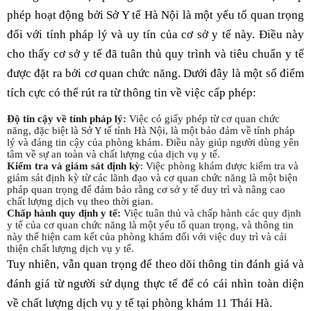
phép hoạt động bởi Sở Y tế Hà Nội là một yếu tố quan trọng
đối với tính pháp lý và uy tín của cơ sở y tế này. Điều này
cho thấy cơ sở y tế đã tuân thủ quy trình và tiêu chuẩn y tế
được đặt ra bởi cơ quan chức năng. Dưới đây là một số điểm
tích cực có thể rút ra từ thông tin về việc cấp phép:
Độ tin cậy về tính pháp lý:
Việc có giấy phép từ cơ quan chức
năng, đặc biệt là Sở Y tế tỉnh Hà Nội, là một bảo đảm về tính pháp
lý và đáng tin cậy của phòng khám. Điều này giúp người dùng yên
tâm về sự an toàn và chất lượng của dịch vụ y tế.
Kiểm tra và giám sát định kỳ
: Việc phòng khám được kiểm tra và
giám sát định kỳ từ các lãnh đạo và cơ quan chức năng là một biện
pháp quan trọng để đảm bảo rằng cơ sở y tế duy trì và nâng cao
chất lượng dịch vụ theo thời gian.
Chấp hành quy định y tế:
Việc tuân thủ và chấp hành các quy định
y tế của cơ quan chức năng là một yếu tố quan trọng, và thông tin
này thể hiện cam kết của phòng khám đối với việc duy trì và cải
thiện chất lượng dịch vụ y tế.
Tuy nhiên, vẫn quan trọng để theo dõi thông tin đánh giá và
đánh giá từ người sử dụng thực tế để có cái nhìn toàn diện
về chất lượng dịch vụ y tế tại phòng khám 11 Thái Hà.