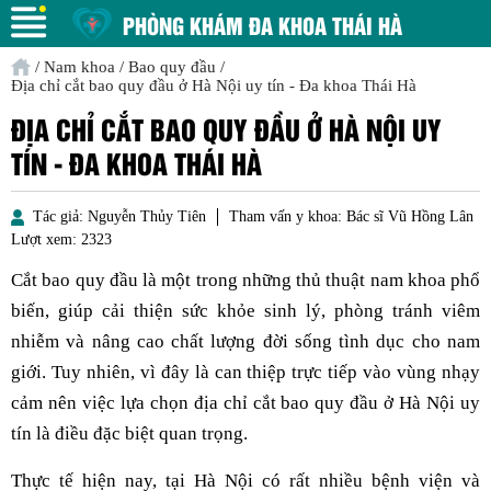
PHÒNG KHÁM ĐA KHOA THÁI HÀ
/
Nam khoa
/
Bao quy đầu
/
Địa chỉ cắt bao quy đầu ở Hà Nội uy tín - Đa khoa Thái Hà
ĐỊA CHỈ CẮT BAO QUY ĐẦU Ở HÀ NỘI UY
TÍN - ĐA KHOA THÁI HÀ
Tác giả:
Nguyễn Thủy Tiên
Tham vấn y khoa:
Bác sĩ Vũ Hồng Lân
Lượt xem:
2323
Cắt bao quy đầu là một trong những thủ thuật nam khoa phổ
biến, giúp cải thiện sức khỏe sinh lý, phòng tránh viêm
nhiễm và nâng cao chất lượng đời sống tình dục cho nam
giới. Tuy nhiên, vì đây là can thiệp trực tiếp vào vùng nhạy
cảm nên việc lựa chọn địa chỉ cắt bao quy đầu ở Hà Nội uy
tín là điều đặc biệt quan trọng.
Thực tế hiện nay, tại Hà Nội có rất nhiều bệnh viện và