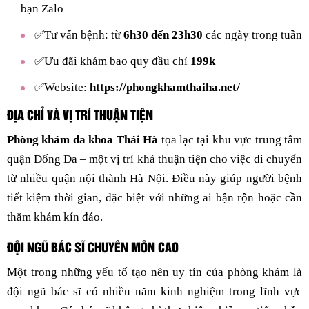
bạn Zalo
✅Tư vấn bệnh: từ
6h30 đến 23h30
các ngày trong tuần
✅Ưu đãi khám bao quy đầu chỉ
199k
✅Website:
https://phongkhamthaiha.net/
ĐỊA CHỈ VÀ VỊ TRÍ THUẬN TIỆN
Phòng khám đa khoa Thái Hà
tọa lạc tại khu vực trung tâm
quận Đống Đa – một vị trí khá thuận tiện cho việc di chuyển
từ nhiều quận nội thành Hà Nội. Điều này giúp người bệnh
tiết kiệm thời gian, đặc biệt với những ai bận rộn hoặc cần
thăm khám kín đáo.
ĐỘI NGŨ BÁC SĨ CHUYÊN MÔN CAO
Một trong những yếu tố tạo nên uy tín của phòng khám là
đội ngũ bác sĩ có nhiều năm kinh nghiệm trong lĩnh vực