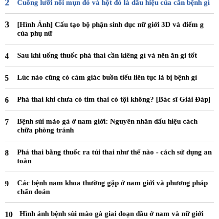
Cuống lưỡi nổi mụn đỏ và hột đỏ là dấu hiệu của căn bệnh gì
[Hình Ảnh] Cấu tạo bộ phận sinh dục nữ giới 3D và điểm g
của phụ nữ
Sau khi uống thuốc phá thai cần kiêng gì và nên ăn gì tốt
Lúc nào cũng có cảm giác buồn tiểu liên tục là bị bệnh gì
Phá thai khi chưa có tim thai có tội không? [Bác sĩ Giải Đáp]
Bệnh sùi mào gà ở nam giới: Nguyên nhân dấu hiệu cách
chữa phòng tránh
Phá thai bằng thuốc ra túi thai như thế nào - cách sử dụng an
toàn
Các bệnh nam khoa thường gặp ở nam giới và phương pháp
chẩn đoán
Hình ảnh bệnh sùi mào gà giai đoạn đầu ở nam và nữ giới