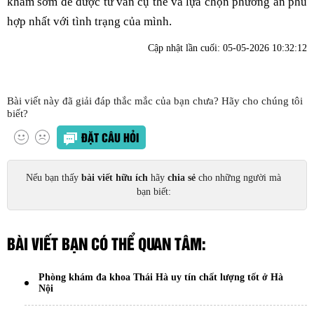
khám sớm để được tư vấn cụ thể và lựa chọn phương án phù
hợp nhất với tình trạng của mình.
Cập nhật lần cuối:
05-05-2026 10:32:12
Bài viết này đã giải đáp thắc mắc của bạn chưa? Hãy cho chúng tôi
biết?
ĐẶT CÂU HỎI
Nếu bạn thấy
bài viết hữu ích
hãy
chia sẻ
cho những người mà
bạn biết:
BÀI VIẾT BẠN CÓ THỂ QUAN TÂM:
Phòng khám đa khoa Thái Hà uy tín chất lượng tốt ở Hà
Nội