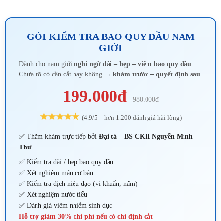
GÓI KIỂM TRA BAO QUY ĐẦU NAM
GIỚI
Dành cho nam giới
nghi ngờ dài – hẹp – viêm bao quy đầu
Chưa rõ có cần cắt hay không →
khám trước – quyết định sau
199.000đ
980.000đ
★★★★★
(4.9/5 – hơn 1.200 đánh giá hài lòng)
✅ Thăm khám trực tiếp bởi
Đại tá – BS CKII Nguyễn Minh
Thư
✅ Kiểm tra dài / hẹp bao quy đầu
✅ Xét nghiệm máu cơ bản
✅ Kiểm tra dịch niệu đạo (vi khuẩn, nấm)
✅ Xét nghiệm nước tiểu
✅ Đánh giá viêm nhiễm sinh dục
Hỗ trợ giảm
30% chi phí
nếu có chỉ định cắt