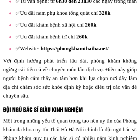
✅Tư vấn bệnh: từ
6h30 đến 23h30
các ngày trong tuần
✅Ưu đãi nam phụ khoa tổng quát chỉ
320k
✅Ưu đãi khám bệnh xã hội chỉ
260k
✅Ưu đãi khám bệnh trĩ chỉ
260k
✅Website:
https://phongkhamthaiha.net/
Với định hướng phát triển lâu dài, phòng khám không
ngừng cải tiến cả về chuyên môn lẫn dịch vụ. Điều này giúp
người bệnh cảm thấy an tâm hơn khi lựa chọn nơi đây làm
địa chỉ chăm sóc sức khỏe định kỳ hoặc điều trị các vấn đề
chuyên sâu.
ĐỘI NGŨ BÁC SĨ GIÀU KINH NGHIỆM
Một trong những yếu tố quan trọng tạo nên uy tín của Phòng
khám đa khoa uy tín Thái Hà Hà Nội chính là đội ngũ bác sĩ.
Phòng khám quy tụ các bác sĩ có nhiều năm kinh nghiệm