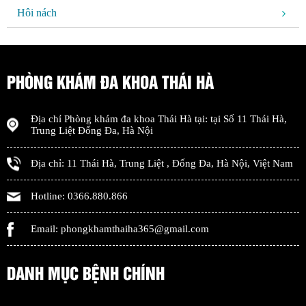
Hôi nách
PHÒNG KHÁM ĐA KHOA THÁI HÀ
Địa chỉ
Phòng khám đa khoa Thái Hà
tại: tại
Số 11 Thái Hà,
Trung Liệt Đống Đa
,
Hà Nội
Địa chỉ:
11 Thái Hà, Trung Liệt
,
Đống Đa
,
Hà Nội
,
Việt Nam
Hotline:
0366.880.866
Email:
phongkhamthaiha365@gmail.com
DANH MỤC BỆNH CHÍNH