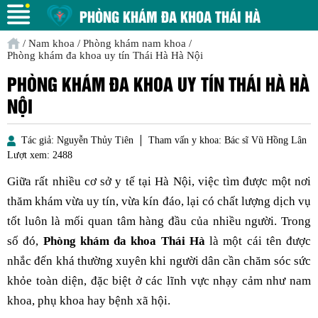
PHÒNG KHÁM ĐA KHOA THÁI HÀ
/
Nam khoa
/
Phòng khám nam khoa
/
Phòng khám đa khoa uy tín Thái Hà Hà Nội
PHÒNG KHÁM ĐA KHOA UY TÍN THÁI HÀ HÀ
NỘI
Tác giả:
Nguyễn Thủy Tiên
Tham vấn y khoa:
Bác sĩ Vũ Hồng Lân
Lượt xem:
2488
Giữa rất nhiều cơ sở y tế tại Hà Nội, việc tìm được một nơi
thăm khám vừa uy tín, vừa kín đáo, lại có chất lượng dịch vụ
tốt luôn là mối quan tâm hàng đầu của nhiều người. Trong
số đó,
Phòng khám đa khoa Thái Hà
là một cái tên được
nhắc đến khá thường xuyên khi người dân cần chăm sóc sức
khỏe toàn diện, đặc biệt ở các lĩnh vực nhạy cảm như nam
khoa, phụ khoa hay bệnh xã hội.