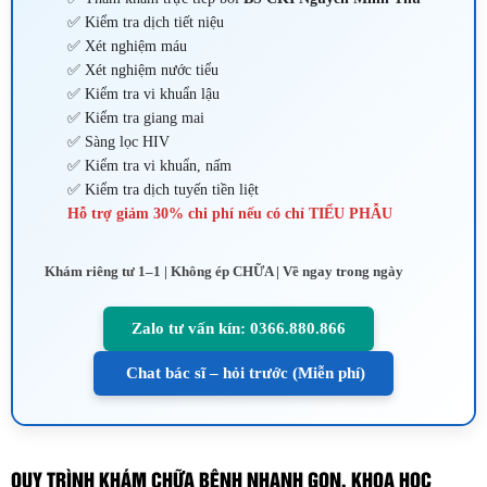
✅ Kiểm tra dịch tiết niệu
✅ Xét nghiệm máu
✅ Xét nghiệm nước tiểu
✅ Kiểm tra vi khuẩn lậu
✅ Kiểm tra giang mai
✅ Sàng lọc HIV
✅ Kiểm tra vi khuẩn, nấm
✅ Kiểm tra dịch tuyến tiền liệt
Hỗ trợ giảm
30% chi phí
nếu có chỉ TIỂU PHẪU
Khám riêng tư 1–1 | Không ép CHỮA | Về ngay trong ngày
Zalo tư vấn kín: 0366.880.866
Chat bác sĩ – hỏi trước (Miễn phí)
QUY TRÌNH KHÁM CHỮA BỆNH NHANH GỌN, KHOA HỌC