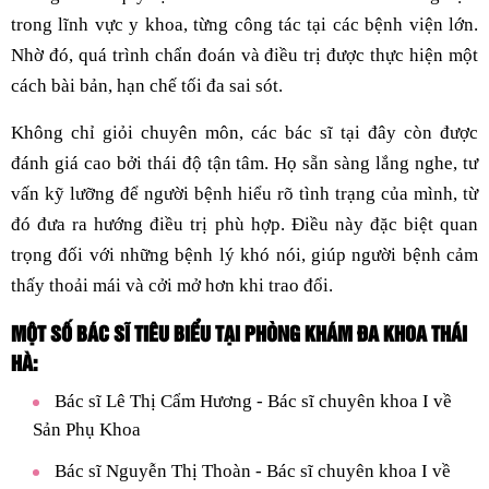
trong lĩnh vực y khoa, từng công tác tại các bệnh viện lớn.
Nhờ đó, quá trình chẩn đoán và điều trị được thực hiện một
cách bài bản, hạn chế tối đa sai sót.
Không chỉ giỏi chuyên môn, các bác sĩ tại đây còn được
đánh giá cao bởi thái độ tận tâm. Họ sẵn sàng lắng nghe, tư
vấn kỹ lưỡng để người bệnh hiểu rõ tình trạng của mình, từ
đó đưa ra hướng điều trị phù hợp. Điều này đặc biệt quan
trọng đối với những bệnh lý khó nói, giúp người bệnh cảm
thấy thoải mái và cởi mở hơn khi trao đổi.
MỘT SỐ BÁC SĨ TIÊU BIỂU TẠI PHÒNG KHÁM ĐA KHOA THÁI
HÀ:
Bác sĩ Lê Thị Cẩm Hương - Bác sĩ chuyên khoa I về
Sản Phụ Khoa
Bác sĩ Nguyễn Thị Thoàn - Bác sĩ chuyên khoa I về