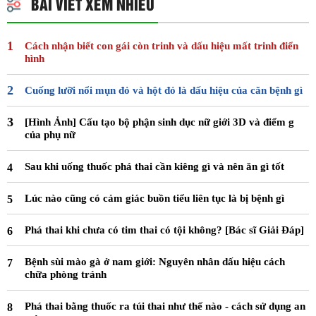
BÀI VIẾT XEM NHIỀU
Cách nhận biết con gái còn trinh và dấu hiệu mất trinh điển
hình
Cuống lưỡi nổi mụn đỏ và hột đỏ là dấu hiệu của căn bệnh gì
[Hình Ảnh] Cấu tạo bộ phận sinh dục nữ giới 3D và điểm g
của phụ nữ
Sau khi uống thuốc phá thai cần kiêng gì và nên ăn gì tốt
Lúc nào cũng có cảm giác buồn tiểu liên tục là bị bệnh gì
Phá thai khi chưa có tim thai có tội không? [Bác sĩ Giải Đáp]
Bệnh sùi mào gà ở nam giới: Nguyên nhân dấu hiệu cách
chữa phòng tránh
Phá thai bằng thuốc ra túi thai như thế nào - cách sử dụng an