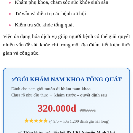
Khám phụ khoa, chăm sóc sức khỏe sinh sản
Tư vấn và điều trị các bệnh xã hội
Kiểm tra sức khỏe tổng quát
Việc đa dạng hóa dịch vụ giúp người bệnh có thể giải quyết
nhiều vấn đề sức khỏe chỉ trong một địa điểm, tiết kiệm thời
gian và công sức.
✅GÓI KHÁM NAM KHOA TỔNG QUÁT
Dành cho nam giới
muốn đi khám nam khoa
Chưa rõ nhu cầu thực →
khám trước – quyết định sau
320.000đ
980.000đ
★★★★★
(4.9/5 – hơn 1.200 đánh giá hài lòng)
✅ Thăm khám trực tiếp bởi
BS CKI Nguyễn Minh Thư