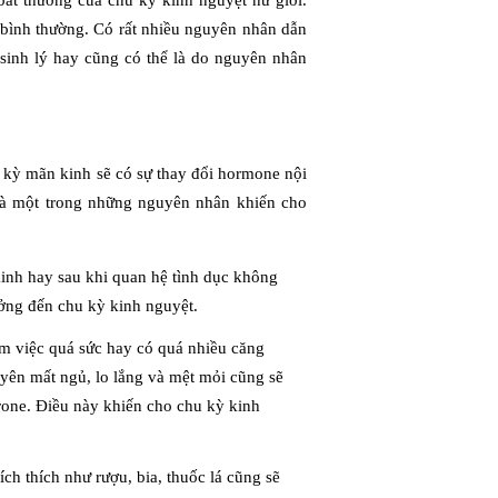
bất thường của chu kỳ kinh nguyệt nữ giới.
 bình thường. Có rất nhiều nguyên nhân dẫn
sinh lý hay cũng có thể là do nguyên nhân
ời kỳ mãn kinh sẽ có sự thay đổi hormone nội
ính là một trong những nguyên nhân khiến cho
 kinh hay sau khi quan hệ tình dục không
ởng đến chu kỳ kinh nguyệt.
àm việc quá sức hay có quá nhiều căng
uyên mất ngủ, lo lắng và mệt mỏi cũng sẽ
erone. Điều này khiến cho chu kỳ kinh
ch thích như rượu, bia, thuốc lá cũng sẽ