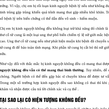
trứng. Vì vậy, chị em bị rối loạn kinh nguyệt bệnh lý nếu như không đượ
tinh trùng gặp trùng khiến quá trình mang thai gặp nhiều khó khăn. T
số bệnh lý trên biến chứng có thể dẫn đến vô sinh – hiếm muộn.
Chị em bị kinh nguyệt không đều không loại trừ khả năng đó chính là
thư cổ tử cung là một loại ung thư phổ biến chiếm tỷ lệ nữ giới mắc 
cao. Ung thư cổ tử cung nếu như phát hiện muộn khi bệnh đã chuyển sa
tử cung đi để bảo toàn tính mạng. Khi phần tử cung bị cắt bỏ thì nữ g
nữa.
Như vậy đối với thắc mắc bị kinh nguyệt không đều có mang thai được 
nguyệt không đều vẫn có thể mang thai bình thường
. Tuy nhiên, để
chóng. Người bệnh có thể đến gặp bác sĩ chuyên khoa để được tư vấ
Trong một số trường hợp kinh nguyệt đều sao không có thai thì khi
khám và nhận được câu trả lời chính xác và cụ thể .
TẠI SAO LẠI CÓ HIỆN TƯỢNG KHÔNG ĐỀU?