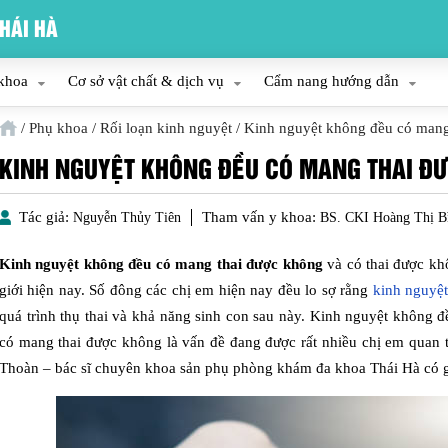
HÁI HÀ
khoa
Cơ sở vật chất & dịch vụ
Cẩm nang hướng dẫn
/
Phụ khoa
/
Rối loạn kinh nguyệt
/
Kinh nguyệt không đều có mang
KINH NGUYỆT KHÔNG ĐỀU CÓ MANG THAI Đ
Tác giả:
Tham vấn y khoa:
Nguyễn Thủy Tiên
BS. CKI Hoàng Thị B
Kinh nguyệt không đều có mang thai được không
và có thai được kh
giới hiện nay. Số đông các chị em hiện nay đều lo sợ rằng
kinh nguyệ
quá trình thụ thai và khả năng sinh con sau này. Kinh nguyệt không 
có mang thai được không là vấn đề đang được rất nhiều chị em quan 
Thoàn – bác sĩ chuyên khoa sản phụ phòng khám đa khoa Thái Hà có g