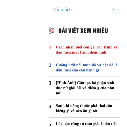
Hôi nách
BÀI VIẾT XEM NHIỀU
Cách nhận biết con gái còn trinh và
dấu hiệu mất trinh điển hình
Cuống lưỡi nổi mụn đỏ và hột đỏ là
dấu hiệu của căn bệnh gì
[Hình Ảnh] Cấu tạo bộ phận sinh
dục nữ giới 3D và điểm g của phụ
nữ
Sau khi uống thuốc phá thai cần
kiêng gì và nên ăn gì tốt
Lúc nào cũng có cảm giác buồn tiểu