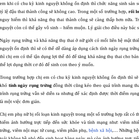
em khi có chu kỳ kinh nguyệt không ổn định thì chức năng sinh sản s
tỷ lệ đậu thai thành công sẽ không cao. Trong một số trường hợp,
rối l
nguy hiểm thì khả năng thụ thai thành công sẽ càng thấp hơn nữa. T
nguyệt còn có thể gây vô sinh – hiếm muộn. Lý giải cho điều này bác s
Ngày rụng trứng và khả năng thụ thai ở nữ giới có mối liên hệ mật th
nguyệt ổn định thì sẽ có thể dễ dàng áp dụng cách tính ngày rụng trứ
thì chị em có thể tận dụng lợi thế đó để tăng khả năng thụ thai cho b
thể lợi dụng thời cơ đó để sinh con theo ý muốn.
Trong trường hợp chị em có chu kỳ kinh nguyệt không ổn định thì sẽ
khó
tính ngày rụng trứng
đồng thời cũng kéo theo quá trình mang th
trình rụng trứng vẫn sẽ diễn ra nhưng để xác định được thời điểm rụn
là một việc đơn giản.
Chị em phụ nữ bị rối loạn kinh nguyệt trong một số trường hợp rất có 
hiểm ảnh hưởng trực tiếp đến sức khỏe và tính mạng như: viêm nh
trứng, viêm nội mạc tử cung, viêm phần phụ,
bệnh xã hội
,… Những bện
toái không hề nhỏ đến sinh hoạt hàng ngày mà còn ảnh hưởng trực ti