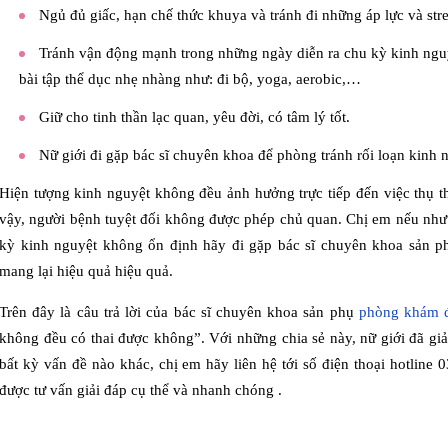
Ngủ đủ giấc, hạn chế thức khuya và tránh đi những áp lực và stre
Tránh vận động mạnh trong những ngày diễn ra chu kỳ kinh ng
bài tập thể dục nhẹ nhàng như: đi bộ, yoga, aerobic,…
Giữ cho tinh thần lạc quan, yêu đời, có tâm lý tốt.
Nữ giới đi gặp bác sĩ chuyên khoa để phòng tránh rối loạn kinh 
Hiện tượng kinh nguyệt không đều ảnh hưởng trực tiếp đến việc thụ th
vậy, người bệnh tuyệt đối không được phép chủ quan. Chị em nếu nh
kỳ kinh nguyệt không ổn định hãy đi gặp bác sĩ chuyên khoa sản 
mang lại hiệu quả hiệu quả.
Trên đây là câu trả lời của bác sĩ chuyên khoa sản phụ
phòng khám đ
không đều có thai được không”. Với những chia sẻ này, nữ giới đã gi
bất kỳ vấn đề nào khác, chị em hãy liên hệ tới số điện thoại hotline 
được tư vấn giải đáp cụ thể và nhanh chóng .