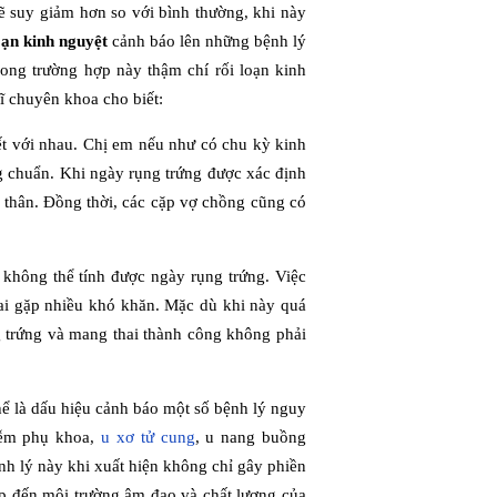
ẽ suy giảm hơn so với bình thường, khi này
oạn kinh nguyệt
cảnh báo lên những bệnh lý
rong trường hợp này thậm chí rối loạn kinh
ĩ chuyên khoa cho biết:
iết với nhau. Chị em nếu như có chu kỳ kinh
ng chuẩn. Khi ngày rụng trứng được xác định
ản thân. Đồng thời, các cặp vợ chồng cũng có
 không thể tính được ngày rụng trứng. Việc
ai gặp nhiều khó khăn. Mặc dù khi này quá
g trứng và mang thai thành công không phải
thể là dấu hiệu cảnh báo một số bệnh lý nguy
iễm phụ khoa,
u xơ tử cung
, u nang buồng
h lý này khi xuất hiện không chỉ gây phiền
ếp đến môi trường âm đạo và chất lượng của