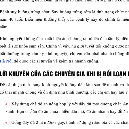
kinh nguyệt không đều. Bệnh tuyến giáp chiếm đến 14% phụ nữ có chu
Bệnh suy buồng trứng sớm: Suy buồng trứng sớm là tình trạng chức nă
năm 40 tuổi. Biểu hiện thường thấy của bệnh lý này đó chính là hiệ
năm.
Kinh nguyệt không đều xuất hiện ảnh hưởng rất nhiều đến tâm lý, đến
biệt là sức khỏe sinh sản. Chính vì vậy, nữ giới tuyệt đối không được
bất thường trong chu kỳ kinh nguyệt, chị em cần phải nhanh chóng 
Hà Nội
để được bác sĩ tư vấn và kiểm tra nhanh chóng.
LỜI KHUYÊN CỦA CÁC CHUYÊN GIA KHI BỊ RỐI LOẠN
Để cải thiện tình trạng kinh nguyệt không đều làm sao để nhanh có 
có thai nhanh chóng và ổn định như bình thường, các chị em hãy lưu ý 
Xây dựng chế độ ăn uống hợp lý với đầy đủ mọi dưỡng chất. Ăn nh
xanh. Hạn chế ăn đồ ăn chứa nhiều dầu mỡ, đồ ăn nhanh hay đồ ăn 
Uống đầy đủ 2 lít nước/ ngày, tránh sử dụng rượu bia và các chất 