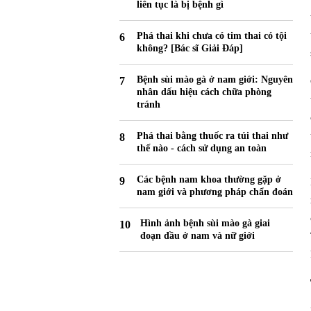
liên tục là bị bệnh gì
Phá thai khi chưa có tim thai có tội
không? [Bác sĩ Giải Đáp]
Bệnh sùi mào gà ở nam giới: Nguyên
nhân dấu hiệu cách chữa phòng
tránh
Phá thai bằng thuốc ra túi thai như
thế nào - cách sử dụng an toàn
Các bệnh nam khoa thường gặp ở
nam giới và phương pháp chẩn đoán
Hình ảnh bệnh sùi mào gà giai
đoạn đầu ở nam và nữ giới