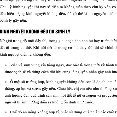
Kinh nguyệt không đều hay rối loạn kinh nguyệt là những biểu hiện 
Chu kỳ kinh nguyệt khi này sẽ diễn ra không tuân theo chu kỳ vốn có
đến hiện tượng kinh nguyệt không đều, đó có thể là do nguyên nhân 
bệnh lý gây nên.
KINH NGUYỆT KHÔNG ĐỀU DO SINH LÝ
Nữ giới trong độ tuổi dậy thì, trong giai đoạn cho con bú hay trước th
tiết tố trong cơ thể. Khi nội tiết tố trong cơ thể thay đổi thì sẽ ch
kinh nguyệt diễn ra không đều.
Việc vệ sinh vùng kín hàng ngày, đặc biệt là trong thời kỳ hành
được sạch sẽ và đúng cách đôi khi cũng là nguyên nhân gây ảnh hư
Ở một số trường hợp, kinh nguyệt không đều còn là do chị em l
thẳng, áp lực và stress gây nên. Chưa hết, chị em nếu như thường x
ảnh hưởng đến quá trình sản sinh nội tiết tố nữ estrogen và progest
nguyệt bị ảnh hưởng diễn ra không ổn định như trước.
Chế độ ăn uống không hợp lý, việc sử dụng quá nhiều các chất kí