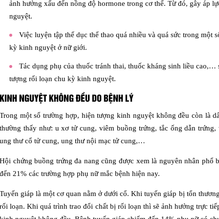
ảnh hưởng xấu đến nồng độ hormone trong cơ thể. Từ đó, gây áp lực
nguyệt.
Việc luyện tập thể dục thể thao quá nhiều và quá sức trong một s
kỳ kinh nguyệt ở nữ giới.
Tác dụng phụ của thuốc tránh thai, thuốc kháng sinh liều cao,… s
tượng rối loạn chu kỳ kinh nguyệt.
KINH NGUYỆT KHÔNG ĐỀU DO BỆNH LÝ
Trong một số trường hợp, hiện tượng kinh nguyệt không đều còn là d
thường thấy như: u xơ tử cung, viêm buồng trứng, tắc ống dẫn trứng, 
ung thư cổ tử cung, ung thư nội mạc tử cung,…
Hội chứng buồng trứng đa nang cũng được xem là nguyên nhân phổ bi
đến 21% các trường hợp phụ nữ mắc bệnh hiện nay.
Tuyến giáp là một cơ quan nằm ở dưới cổ. Khi tuyến giáp bị tổn thương t
rối loạn. Khi quá trình trao đổi chất bị rối loạn thì sẽ ảnh hưởng trực t