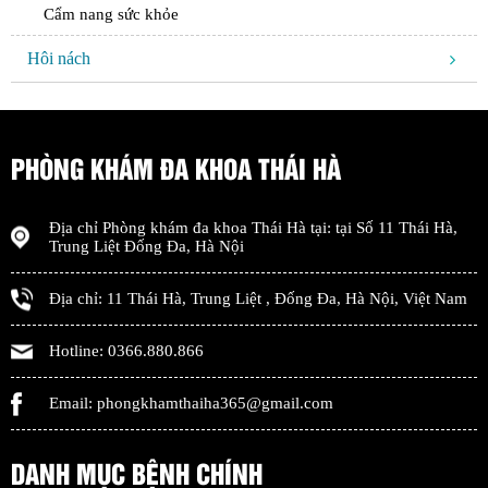
Cẩm nang sức khỏe
Hôi nách
PHÒNG KHÁM ĐA KHOA THÁI HÀ
Địa chỉ
Phòng khám đa khoa Thái Hà
tại: tại
Số 11 Thái Hà,
Trung Liệt Đống Đa
,
Hà Nội
Địa chỉ:
11 Thái Hà, Trung Liệt
,
Đống Đa
,
Hà Nội
,
Việt Nam
Hotline:
0366.880.866
Email:
phongkhamthaiha365@gmail.com
DANH MỤC BỆNH CHÍNH