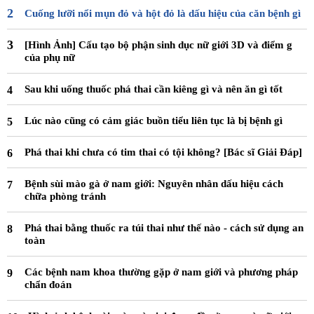
Cuống lưỡi nổi mụn đỏ và hột đỏ là dấu hiệu của căn bệnh gì
[Hình Ảnh] Cấu tạo bộ phận sinh dục nữ giới 3D và điểm g
của phụ nữ
Sau khi uống thuốc phá thai cần kiêng gì và nên ăn gì tốt
Lúc nào cũng có cảm giác buồn tiểu liên tục là bị bệnh gì
Phá thai khi chưa có tim thai có tội không? [Bác sĩ Giải Đáp]
Bệnh sùi mào gà ở nam giới: Nguyên nhân dấu hiệu cách
chữa phòng tránh
Phá thai bằng thuốc ra túi thai như thế nào - cách sử dụng an
toàn
Các bệnh nam khoa thường gặp ở nam giới và phương pháp
chẩn đoán