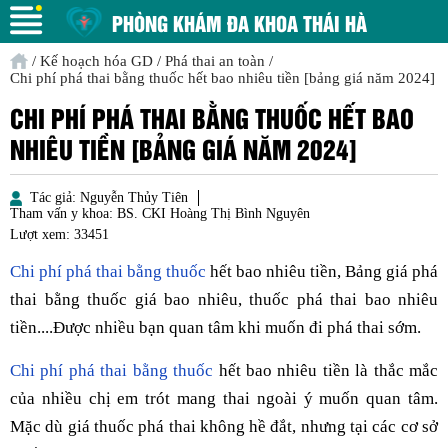
PHÒNG KHÁM ĐA KHOA THÁI HÀ
/
Kế hoạch hóa GD
/
Phá thai an toàn
/
Chi phí phá thai bằng thuốc hết bao nhiêu tiền [bảng giá năm 2024]
CHI PHÍ PHÁ THAI BẰNG THUỐC HẾT BAO
NHIÊU TIỀN [BẢNG GIÁ NĂM 2024]
Tác giả:
Nguyễn Thủy Tiên
Tham vấn y khoa:
BS. CKI Hoàng Thị Bình Nguyên
Lượt xem:
33451
Chi phí phá thai bằng thuốc
hết bao nhiêu tiền, Bảng giá phá
thai bằng thuốc giá bao nhiêu, thuốc phá thai bao nhiêu
tiền....Được nhiều bạn quan tâm khi muốn đi phá thai sớm.
Chi phí phá thai bằng thuốc
hết bao nhiêu tiền là thắc mắc
của nhiều chị em trót mang thai ngoài ý muốn quan tâm.
Mặc dù giá thuốc phá thai không hề đắt, nhưng tại các cơ sở