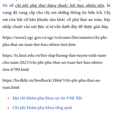
Hà
về
chi phí phá thai bằng thuốc hết bao nhiêu tiền
, hi
vọng đã cung cấp cho chị em những thông tin hữu ích. Chị
em còn bất cứ băn khoăn nào khác về phá thai an toàn, hãy
nhấp chuột vào nút Bác sĩ tư vấn dưới đây để được giải đáp.
https://www2.sgc.gov.co/sgc/volcanes/Documents/chi-phi-
pha-thai-an-toan-het-bao-nhieu-tien.htm
https://ts.hust.edu.vn/hoi-dap/huong-dan-tuyen-sinh-nam-
cho-nam-2023?chi-phi-pha-thai-an-toan-het-bao-nhieu-
tien-6789.html
https://bvdkht.vn/feedback/1864/?chi-phi-pha-thai-an-
toan.html
Địa chỉ khám phụ khoa uy tín ở Hà Nội
Chi phí khám phụ khoa tổng quát