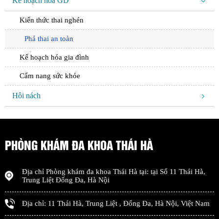
Kế hoạch hóa GD
Kiến thức thai nghén
Phá thai an toàn
Kế hoạch hóa gia đình
Cẩm nang sức khỏe
Hôi nách
PHÒNG KHÁM ĐA KHOA THÁI HÀ
Địa chỉ
Phòng khám đa khoa Thái Hà
tại: tại
Số 11 Thái Hà,
Trung Liệt Đống Đa
,
Hà Nội
Địa chỉ:
11 Thái Hà, Trung Liệt
,
Đống Đa
,
Hà Nội
,
Việt Nam