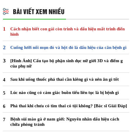
BÀI VIẾT XEM NHIỀU
Cách nhận biết con gái còn trinh và dấu hiệu mất trinh điển
hình
Cuống lưỡi nổi mụn đỏ và hột đỏ là dấu hiệu của căn bệnh gì
[Hình Ảnh] Cấu tạo bộ phận sinh dục nữ giới 3D và điểm g
của phụ nữ
Sau khi uống thuốc phá thai cần kiêng gì và nên ăn gì tốt
Lúc nào cũng có cảm giác buồn tiểu liên tục là bị bệnh gì
Phá thai khi chưa có tim thai có tội không? [Bác sĩ Giải Đáp]
Bệnh sùi mào gà ở nam giới: Nguyên nhân dấu hiệu cách
chữa phòng tránh