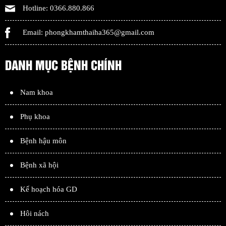
Hotline:
0366.880.866
Email:
phongkhamthaiha365@gmail.com
DANH MỤC BỆNH CHÍNH
Nam khoa
Phụ khoa
Bệnh hậu môn
Bệnh xã hội
Kế hoạch hóa GD
Hôi nách