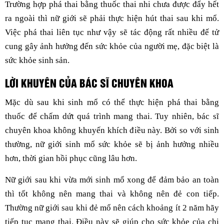
Trường hợp phá thai bằng thuốc thai nhi chưa được đẩy hết
ra ngoài thì nữ giới sẽ phải thực hiện hút thai sau khi mổ.
Việc phá thai liên tục như vậy sẽ tác động rất nhiều đế tử
cung gây ảnh hưởng đến sức khỏe của người mẹ, đặc biệt là
sức khỏe sinh sản.
LỜI KHUYÊN CỦA BÁC SĨ CHUYÊN KHOA
Mặc dù sau khi sinh mổ có thể thực hiện phá thai bằng
thuốc để chấm dứt quá trình mang thai. Tuy nhiên, bác sĩ
chuyên khoa không khuyến khích điều này. Bởi so với sinh
thường, nữ giới sinh mổ sức khỏe sẽ bị ảnh hưởng nhiều
hơn, thời gian hồi phục cũng lâu hơn.
Nữ giới sau khi vừa mới sinh mổ xong để đảm bảo an toàn
thì tốt không nên mang thai và không nên đẻ con tiếp.
Thường nữ giới sau khi đẻ mổ nên cách khoảng ít 2 năm hãy
tiếp tục mang thai. Điều này sẽ giúp cho sức khỏe của chị