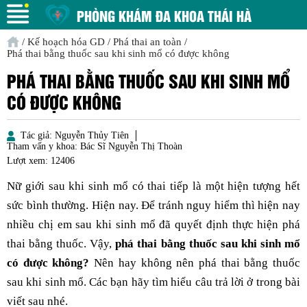
PHÒNG KHÁM ĐA KHOA THÁI HÀ
/
Kế hoạch hóa GD
/
Phá thai an toàn
/
Phá thai bằng thuốc sau khi sinh mổ có được không
PHÁ THAI BẰNG THUỐC SAU KHI SINH MỔ
CÓ ĐƯỢC KHÔNG
Tác giả:
Nguyễn Thủy Tiên
Tham vấn y khoa:
Bác Sĩ Nguyễn Thị Thoàn
Lượt xem:
12406
Nữ giới sau khi sinh mổ có thai tiếp là một hiện tượng hết
sức bình thường. Hiện nay. Để tránh nguy hiểm thì hiện nay
nhiều chị em sau khi sinh mổ đã quyết định thực hiện phá
thai bằng thuốc. Vậy,
phá thai bằng thuốc sau khi sinh mổ
có được không?
Nên hay không nên phá thai bằng thuốc
sau khi sinh mổ. Các bạn hãy tìm hiểu câu trả lời ở trong bài
viết sau nhé.