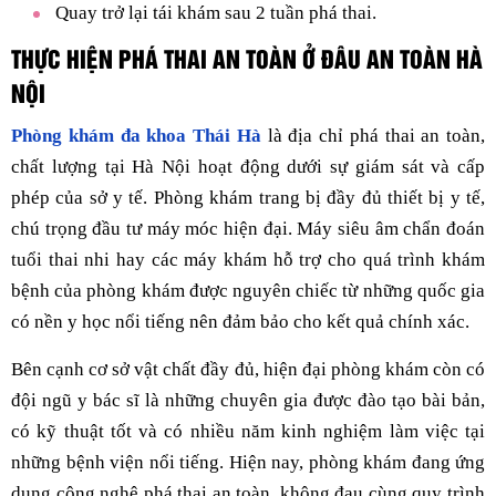
Quay trở lại tái khám sau 2 tuần phá thai.
THỰC HIỆN PHÁ THAI AN TOÀN Ở ĐÂU AN TOÀN HÀ
NỘI
Phòng khám đa khoa Thái Hà
là địa chỉ phá thai an toàn,
chất lượng tại Hà Nội hoạt động dưới sự giám sát và cấp
phép của sở y tế. Phòng khám trang bị đầy đủ thiết bị y tế,
chú trọng đầu tư máy móc hiện đại. Máy siêu âm chẩn đoán
tuổi thai nhi hay các máy khám hỗ trợ cho quá trình khám
bệnh của phòng khám được nguyên chiếc từ những quốc gia
có nền y học nổi tiếng nên đảm bảo cho kết quả chính xác.
Bên cạnh cơ sở vật chất đầy đủ, hiện đại phòng khám còn có
đội ngũ y bác sĩ là những chuyên gia được đào tạo bài bản,
có kỹ thuật tốt và có nhiều năm kinh nghiệm làm việc tại
những bệnh viện nổi tiếng. Hiện nay, phòng khám đang ứng
dụng công nghệ phá thai an toàn, không đau cùng quy trình