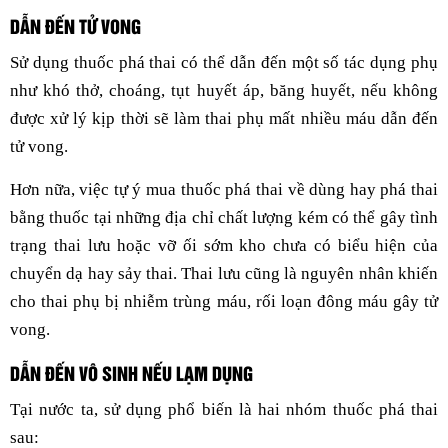
DẪN ĐẾN TỬ VONG
Sử dụng thuốc phá thai có thể dẫn đến một số tác dụng phụ
như khó thở, choáng, tụt huyết áp, băng huyết, nếu không
được xử lý kịp thời sẽ làm thai phụ mất nhiều máu dẫn đến
tử vong.
Hơn nữa, việc tự ý mua thuốc phá thai về dùng hay phá thai
bằng thuốc tại những địa chỉ chất lượng kém có thể gây tình
trạng thai lưu hoặc vỡ ối sớm kho chưa có biểu hiện của
chuyển dạ hay sảy thai. Thai lưu cũng là nguyên nhân khiến
cho thai phụ bị nhiễm trùng máu, rối loạn đông máu gây tử
vong.
DẪN ĐẾN VÔ SINH NẾU LẠM DỤNG
Tại nước ta, sử dụng phổ biến là hai nhóm thuốc phá thai
sau: