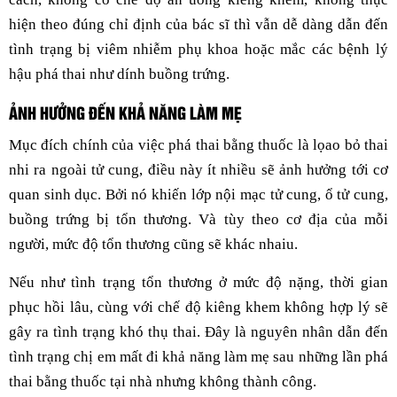
hiện theo đúng chỉ định của bác sĩ thì vẫn dễ dàng dẫn đến
tình trạng bị viêm nhiễm phụ khoa hoặc mắc các bệnh lý
hậu phá thai như dính buồng trứng.
ẢNH HƯỞNG ĐẾN KHẢ NĂNG LÀM MẸ
Mục đích chính của việc phá thai bằng thuốc là lọao bỏ thai
nhi ra ngoài tử cung, điều này ít nhiều sẽ ảnh hưởng tới cơ
quan sinh dục. Bởi nó khiến lớp nội mạc tử cung, ổ tử cung,
buồng trứng bị tổn thương. Và tùy theo cơ địa của mỗi
người, mức độ tổn thương cũng sẽ khác nhaiu.
Nếu như tình trạng tổn thương ở mức độ nặng, thời gian
phục hồi lâu, cùng với chế độ kiêng khem không hợp lý sẽ
gây ra tình trạng khó thụ thai. Đây là nguyên nhân dẫn đến
tình trạng chị em mất đi khả năng làm mẹ sau những lần phá
thai bằng thuốc tại nhà nhưng không thành công.