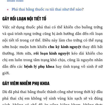
hoàn toàn
Phá thai bằng thuốc ra túi thai như thế nào
?
GÂY RỐI LOẠN NỘI TIẾT TỐ
Việc sử dụng thuốc phá thai có thể khiến cho buồng trứng
và quá trình rụng trứng cũng bị ảnh hưởng dẫn đến rối loạn
nội tiết tố trong cơ thể. Điều này làm cho trứng có thể rụng
sớm hoặc muộn hơn khiến
chu kỳ kinh nguyệt
thay đổi bất
thường. Hơn nữa,
rối loạn kinh nguyệt
kéo dài khiến cho
chị em luôn trong tâm trạng khó chịu, cũng là nguyên nhân
dẫn đến các
bệnh lý phụ khoa
hay tình trạng vô sinh ở nữ
giới.
GÂY VIÊM NHIỄM PHỤ KHOA
Dù đã phá thai bằng thuốc thành công như trong thời kỳ đầu
phá thai chị em không vệ sinh vùng kín sạch sẽ và đúng
cách, không có chế độ ăn uống kiêng khem, không thực