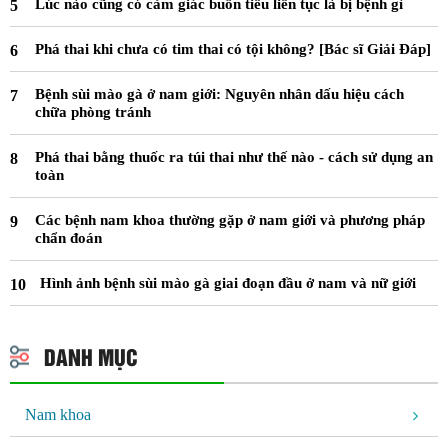
Lúc nào cũng có cảm giác buồn tiểu liên tục là bị bệnh gì
Phá thai khi chưa có tim thai có tội không? [Bác sĩ Giải Đáp]
Bệnh sùi mào gà ở nam giới: Nguyên nhân dấu hiệu cách
chữa phòng tránh
Phá thai bằng thuốc ra túi thai như thế nào - cách sử dụng an
toàn
Các bệnh nam khoa thường gặp ở nam giới và phương pháp
chẩn đoán
Hình ảnh bệnh sùi mào gà giai đoạn đầu ở nam và nữ giới
DANH MỤC
Nam khoa