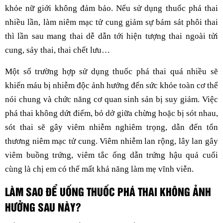
khỏe nữ giới không đảm bảo. Nếu sử dụng thuốc phá thai
nhiều lần, làm niêm mạc tử cung giảm sự bám sát phôi thai
thì lần sau mang thai dễ dẫn tới hiện tượng thai ngoài tửi
cung, sảy thai, thai chết lưu…
Một số trường hợp sử dụng thuốc phá thai quá nhiều sẽ
khiến máu bị nhiễm độc ảnh hưởng đến sức khỏe toàn cơ thể
nói chung và chức năng cơ quan sinh sản bị suy giảm. Việc
phá thai không dứt điểm, bỏ dở giữa chừng hoặc bị sót nhau,
sót thai sẽ gây viêm nhiễm nghiêm trọng, dẫn đến tổn
thương niêm mạc tử cung. Viêm nhiễm lan rộng, lây lan gây
viêm buồng trứng, viêm tắc ống dẫn trứng hậu quả cuối
cùng là chị em có thể mất khả năng làm mẹ vĩnh viễn.
LÀM SAO ĐỂ UỐNG THUỐC PHÁ THAI KHÔNG ẢNH
HƯỞNG SAU NÀY?