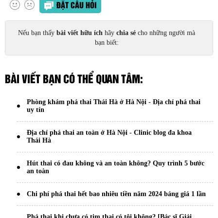
ĐẶT CÂU HỎI
Nếu bạn thấy
bài viết hữu ích
hãy
chia sẻ
cho những người mà
bạn biết:
BÀI VIẾT BẠN CÓ THỂ QUAN TÂM:
Phòng khám phá thai Thái Hà ở Hà Nội - Địa chỉ phá thai
uy tín
Địa chỉ phá thai an toàn ở Hà Nội - Clinic blog đa khoa
Thái Hà
Hút thai có đau không và an toàn không? Quy trình 5 bước
an toàn
Chi phí phá thai hết bao nhiêu tiền năm 2024 bảng giá 1 lần
Phá thai khi chưa có tim thai có tội không? [Bác sĩ Giải