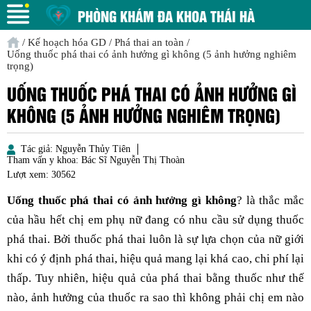
PHÒNG KHÁM ĐA KHOA THÁI HÀ
/
Kế hoạch hóa GD
/
Phá thai an toàn
/
Uống thuốc phá thai có ảnh hưởng gì không (5 ảnh hưởng nghiêm
trọng)
UỐNG THUỐC PHÁ THAI CÓ ẢNH HƯỞNG GÌ
KHÔNG (5 ẢNH HƯỞNG NGHIÊM TRỌNG)
Tác giả:
Nguyễn Thủy Tiên
Tham vấn y khoa:
Bác Sĩ Nguyễn Thị Thoàn
Lượt xem:
30562
Uống thuốc phá thai có ảnh hưởng gì không
? là thắc mắc
của hầu hết chị em phụ nữ đang có nhu cầu sử dụng thuốc
phá thai. Bởi thuốc phá thai luôn là sự lựa chọn của nữ giới
khi có ý định phá thai, hiệu quả mang lại khá cao, chi phí lại
thấp. Tuy nhiên, hiệu quả của phá thai bằng thuốc như thế
nào, ảnh hưởng của thuốc ra sao thì không phải chị em nào