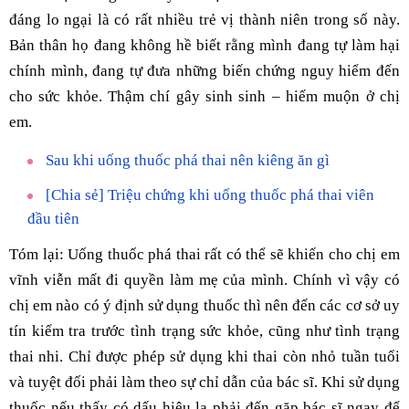
đáng lo ngại là có rất nhiều trẻ vị thành niên trong số này.
Bản thân họ đang không hề biết rằng mình đang tự làm hại
chính mình, đang tự đưa những biến chứng nguy hiểm đến
cho sức khỏe. Thậm chí gây sinh sinh – hiếm muộn ở chị
em.
Sau khi uống thuốc phá thai nên kiêng ăn gì
[Chia sẻ] Triệu chứng khi uống thuốc phá thai viên
đầu tiên
Tóm lại: Uống thuốc phá thai rất có thể sẽ khiến cho chị em
vĩnh viễn mất đi quyền làm mẹ của mình. Chính vì vậy có
chị em nào có ý định sử dụng thuốc thì nên đến các cơ sở uy
tín kiểm tra trước tình trạng sức khỏe, cũng như tình trạng
thai nhi. Chỉ được phép sử dụng khi thai còn nhỏ tuần tuổi
và tuyệt đối phải làm theo sự chỉ dẫn của bác sĩ. Khi sử dụng
thuốc nếu thấy có dấu hiệu lạ phải đến gặp bác sĩ ngay để